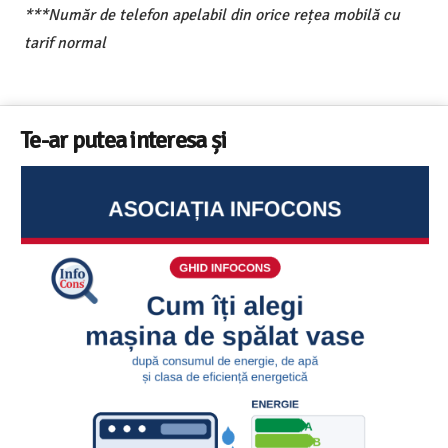
***Număr de telefon apelabil din orice rețea mobilă cu
tarif normal
Te-ar putea interesa și
Sunetul la televizor- 8 sfaturi utile ca să auzi clar fiecare
replică – ghid InfoCons