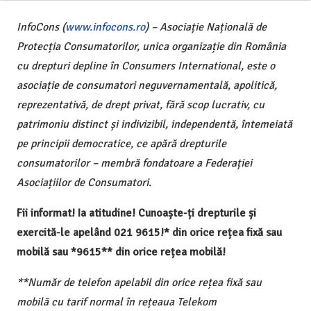
InfoCons (
www.infocons.ro
) – Asociație Națională de
Protecția Consumatorilor, unica organizație din România
cu drepturi depline în Consumers International, este o
asociație de consumatori neguvernamentală, apolitică,
reprezentativă, de drept privat, fără scop lucrativ, cu
patrimoniu distinct și indivizibil, independentă, întemeiată
pe principii democratice, ce apără drepturile
consumatorilor – membră fondatoare a Federației
Asociațiilor de Consumatori.
Fii informat! Ia atitudine! Cunoaște-ți drepturile și
exercită-le apelând 021 9615!* din orice rețea fixă sau
mobilă sau *9615** din orice rețea mobilă!
**Număr de telefon apelabil din orice rețea fixă sau
mobilă cu tarif normal în rețeaua Telekom