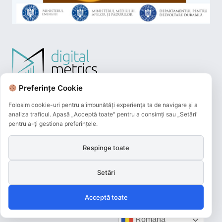
Preferințe Cookie
Folosim cookie-uri pentru a îmbunătăți experiența ta de navigare și a
analiza traficul. Apasă „Acceptă toate" pentru a consimți sau „Setări"
pentru a-ți gestiona preferințele.
Respinge toate
Plățile online efectuate pe acest site
sunt procesate de către Netopia Payments
Setări
și beneficiază de 3D-Secure.
Acceptă toate
Română