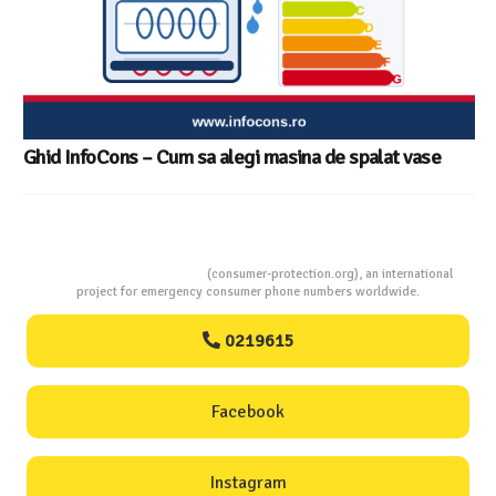
Consumers Protection
(consumer-protection.org), an international
project for emergency consumer phone numbers worldwide.
0219615
Facebook
Instagram