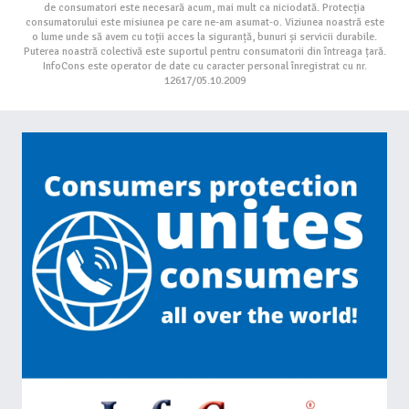
de consumatori este necesară acum, mai mult ca niciodată. Protecția
consumatorului este misiunea pe care ne-am asumat-o. Viziunea noastră este
o lume unde să avem cu toții acces la siguranță, bunuri și servicii durabile.
Puterea noastră colectivă este suportul pentru consumatorii din întreaga țară.
InfoCons este operator de date cu caracter personal înregistrat cu nr.
12617/05.10.2009