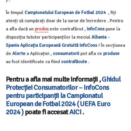
În timpul
Campionatului European de Fotbal 2024
, fiți
atenți să cumpărați doar de la surse de încredere . Pentru
a afla dacă un
produs
este contrafăcut ,
InfoCons
pune la
dispoziția tututor participanților la meciul
Albania
–
Spania
Aplicația Europeană Gratuită InfoCons
! În secțiunea
de
Alerte
a Aplicației ,
consumatorii
pot afla ce
produse
au fost identificate ca fiind
contrafăcute
.
Pentru a afla mai multe informații ,
Ghidul
Protecției Consumatorilor – InfoCons
pentru participanții la Campionatul
European de Fotbal 2024 ( UEFA Euro
2024 )
poate fi accesat
AICI
.