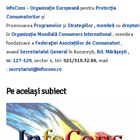
InfoCons
–
Organizație Europeană
pentru
Protecția
Consumatorilor
și
Promovarea
Programelor
și
Strategiilor
,
membră
cu
drepturi
în
Organizația Mondială
Consumers International
, membra
fondatoare a
Federației Asociațiilor de Consumatori
,
avand
Secretariatul General
în București,
Bd. Mărășești ,
nr. 127-129
, sector 4, tel:
021/319.32.66
, mail
:
secretariat@infocons.ro
Pe același subiect