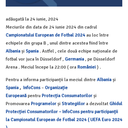
adăugată la
24 iunie, 2024
Meciurile din data de 24 iunie 2024 din cadrul
Campionatului European de Fotbal 2024
au loc între
echipele din grupa B , unul dintre acestea fiind între
Albania
și
Spania
. Astfel , cele două echipe naționale de
fotbal vor juca în Düsseldorf ,
Germania
, pe Düsseldorf
Arena . Meciul începe la 22:00 ( ora
României
) .
Pentru a informa participanții la meciul dintre
Albania
și
Spania
,
InfoCons
–
Organizație
Europeană
pentru
Protecția Consumatorilor
și
Promovarea
Programelor
și
Strategiilor
a dezvoltat
Ghidul
Protecției Consumatorilor – InfoCons pentru participanții
la Campionatul European de Fotbal 2024 ( UEFA Euro 2024
)
.