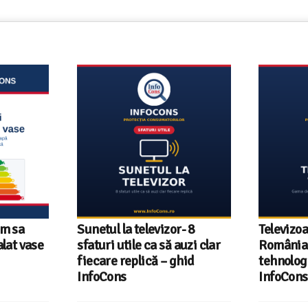
um sa
Sunetul la televizor- 8
Televizoa
lat vase
sfaturi utile ca să auzi clar
România 
fiecare replică – ghid
tehnologi
InfoCons
InfoCons