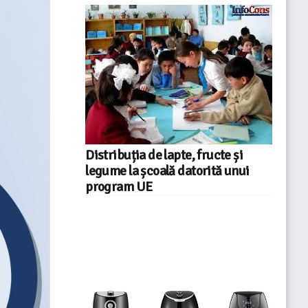
Distribuția de lapte, fructe și
legume la școală datorită unui
program UE