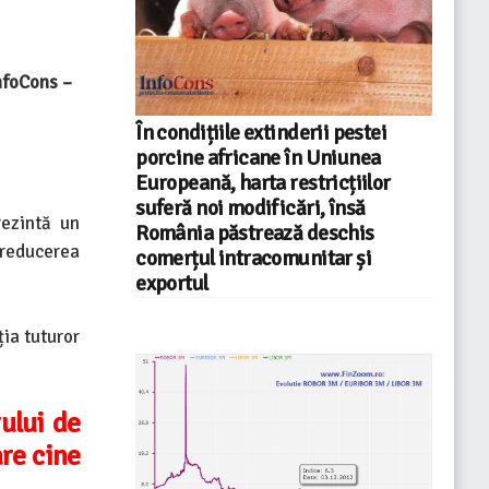
nfoCons –
În condițiile extinderii pestei
porcine africane în Uniunea
Europeană, harta restricțiilor
suferă noi modificări, însă
rezintă un
România păstrează deschis
 reducerea
comerțul intracomunitar și
exportul
ția tuturor
ului de
are cine