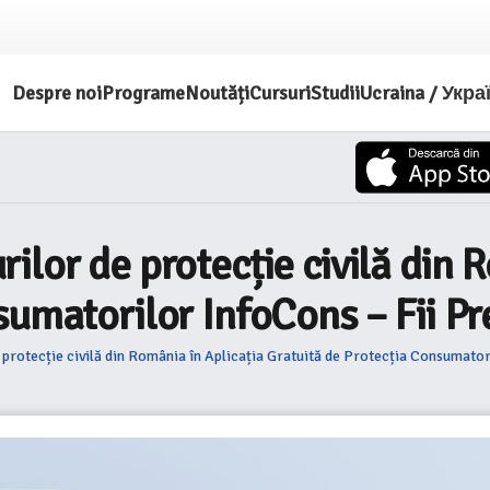
Despre noi
Programe
Noutăți
Cursuri
Studii
Ucraina / Укра
lor de protecție civilă din R
matorilor InfoCons – Fii Pregă
rotecție civilă din România în Aplicația Gratuită de Protecția Consumatorilo