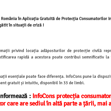
n România în Aplicația Gratuită de Protecția Consumatorilor I
gătit în situații de criză !
rmații privind locația adăposturilor de protecție civilă rep
tificarea rapidă a acestora poate contribui semnificativ la
mații esențiale poate face diferența. InfoCons pune la dispozi
ent gratuit și intuitiv, disponibil în 33 de limbi.
informează :
InfoCons protecția consumator
r care are sediul în altă parte a țării, mai 