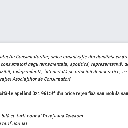
rotecția Consumatorilor, unica organizație din România cu dre
e consumatori neguvernamentală, apolitică, reprezentativă, d
ivizibil, independentă, întemeiată pe principii democratice, ce
ației Asociațiilor de Consumatori.
ercită-le apelând 021 9615!* din orice rețea fixă sau mobilă s
obilă cu tarif normal în rețeaua Telekom
 tarif normal