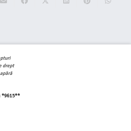
pturi
e drept
 apără
au *9615**