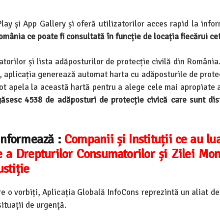
ay și App Gallery și oferă utilizatorilor acces rapid la infor
omânia ce poate fi consultată în funcție de locația fiecărui ce
orilor și lista adăposturilor de protecție civilă din România.
, aplicația generează automat harta cu adăposturile de protec
pot apela la această hartă pentru a alege cele mai apropiate 
ăsesc 4538 de adăposturi de protecție civică care sunt dist
 informează :
Companii și Instituții ce au lu
 a Drepturilor Consumatorilor și Zilei Mon
ustiție
re o vorbiți, Aplicația Globală InfoCons reprezintă un aliat d
situații de urgență.