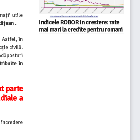
mații utile
Indicele ROBOR in crestere: rate
tățean .
mai mari la credite pentru romani
 Astfel, în
ție civilă.
adăposturi
ribuite în
at parte
diale a
e încredere