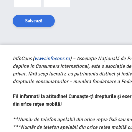
Salvează
InfoCons (
www.infocons.ro
) – Asociație Națională de P
depline în Consumers International, este o asociație d
privat, fără scop lucrativ, cu patrimoniu distinct și ind
drepturile consumatorilor – membră fondatoare a Feder
Fii informat! Ia atitudine! Cunoaște-ți drepturile și ex
din orice rețea mobilă!
**Număr de telefon apelabil din orice rețea fixă sau m
***Număr de telefon apelabil din orice rețea mobilă cu