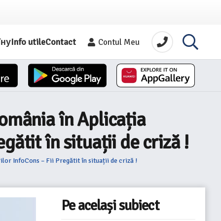
їну
Info utile
Contact
Contul Meu
omânia în Aplicația
tit în situații de criză !
r InfoCons – Fii Pregătit în situații de criză !
Pe același subiect