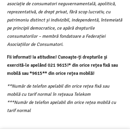
asociație de consumatori neguvernamentală, apolitică,
reprezentativă, de drept privat, fără scop lucrativ, cu
patrimoniu distinct și indivizibil, independentă, întemeiată
pe principii democratice, ce apără drepturile
consumatorilor – membră fondatoare a Federației
Asociațiilor de Consumatori.
Fii informat! Ia atitudine! Cunoaște-ți drepturile și
exercită-le apelând 021 9615!* din orice rețea fixă sau
mobilă sau *9615** din orice rețea mobilă!
**Număr de telefon apelabil din orice rețea fixă sau
mobilă cu tarif normal în rețeaua Telekom
***Număr de telefon apelabil din orice rețea mobilă cu
tarif normal