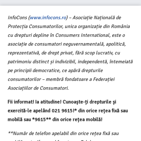
InfoCons (
www.infocons.ro
) – Asociație Națională de
Protecția Consumatorilor, unica organizație din România
cu drepturi depline în Consumers International, este o
asociație de consumatori neguvernamentală, apolitică,
reprezentativă, de drept privat, fără scop lucrativ, cu
patrimoniu distinct și indivizibil, independentă, întemeiată
pe principii democratice, ce apără drepturile
consumatorilor – membră fondatoare a Federației
Asociațiilor de Consumatori.
Fii informat! Ia atitudine! Cunoaște-ți drepturile și
exercită-le apelând 021 9615!* din orice rețea fixă sau
mobilă sau *9615** din orice rețea mobilă!
**Număr de telefon apelabil din orice rețea fixă sau