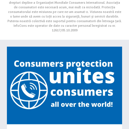
drepturi depline a Organizației Mondiale Consumers International. Asociația
de consumatori este necesară acum, mai mult ca niciodată. Protecția
consumatorului este misiunea pe care ne-am asumat-o. Viziunea noastră este
o lume unde să avem cu toții acces la siguranță, bunuri și servicii durabile.
Puterea noastră colectivă este suportul pentru consumatorii din întreaga țară.
InfoCons este operator de date cu caracter personal înregistrat cu nr.
12617/05.10.2009