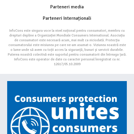
Parteneri media
Parteneri Internaționali
InfoCons este singura voce la nivel național pentru consumatori, membru cu
drepturi depline a Organizației Mondiale Consumers International. Asociația
de consumatori este necesară acum, mai mult ca niciodată. Protecția
consumatorului este misiunea pe care ne-am asumat-o. Viziunea noastră este
o lume unde să avem cu toții acces la siguranță, bunuri și servicii durabile.
Puterea noastră colectivă este suportul pentru consumatorii din întreaga țară.
InfoCons este operator de date cu caracter personal înregistrat cu nr.
12617/05.10.2009