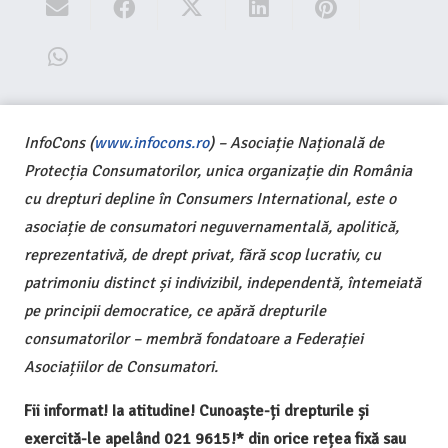
InfoCons (
www.infocons.ro
) – Asociație Națională de
Protecția Consumatorilor, unica organizație din România
cu drepturi depline în Consumers International, este o
asociație de consumatori neguvernamentală, apolitică,
reprezentativă, de drept privat, fără scop lucrativ, cu
patrimoniu distinct și indivizibil, independentă, întemeiată
pe principii democratice, ce apără drepturile
consumatorilor – membră fondatoare a Federației
Asociațiilor de Consumatori.
Fii informat! Ia atitudine! Cunoaște-ți drepturile și
exercită-le apelând 021 9615!* din orice rețea fixă sau