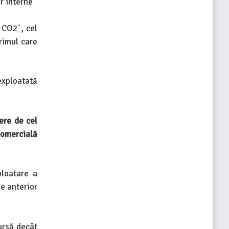
 interne
 CO2`, cel
rimul care
exploatată
ere de cel
comercială
ploatare a
e anterior
ursă decât