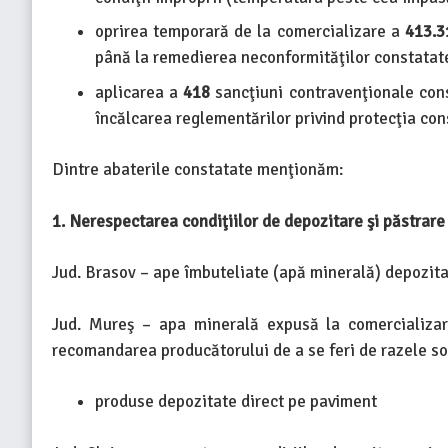
oprirea temporară de la comercializare a
413.31
până la remedierea neconformităţilor constatat
aplicarea a
418
sancţiuni contravenţionale co
încălcarea reglementărilor privind protecţia con
Dintre abaterile constatate menţionăm:
1. Nerespectarea condiţiilor de depozitare şi păstrare
Jud. Brasov – ape îmbuteliate (apă minerală) depozitat
Jud. Mureş – apa minerală expusă la comercializare
recomandarea producătorului de a se feri de razele so
produse depozitate direct pe paviment