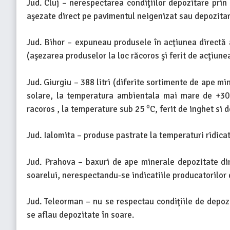
Jud. Cluj – nerespectarea condiţiilor depozitare prin
aşezate direct pe pavimentul neigenizat sau depozitar
Jud. Bihor – expuneau produsele în acţiunea directă 
(aşezarea produselor la loc răcoros şi ferit de acţiunea
Jud. Giurgiu – 388 litri (diferite sortimente de ape mi
solare, la temperatura ambientala mai mare de +3
o
racoros , la temperature sub 25
C, ferit de inghet si 
Jud. Ialomita – produse pastrate la temperaturi ridica
Jud. Prahova – baxuri de ape minerale depozitate di
soarelui, nerespectandu-se indicatiile producatorilor 
Jud. Teleorman – nu se respectau condiţiile de depoz
se aflau depozitate în soare.