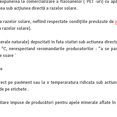
 expunerea la comercializare a flacoanelor ( PET -uri) cu ap
ea sub acţiunea directă a razelor solare.
a razelor solare, nefiind respectate condiţiile prevăzute de
 razelor solare).
nerale naturale) depozitati in fata statiei sub actiunea direct
o
0
C, nerespectand recomandarile producatorilor : “a se pas
de soare `
te
rect pe paviment sau la o temperaratura ridicata sub actiun
de pe etichete .
itare impuse de producători pentru apele minerale aflate în 