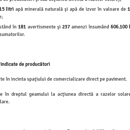
5 litri
apă minerală naturală şi apă de izvor în valoare de
1
e;
nstând în
181
avertismente şi
237
amenzi însumând
606.100 l
sumatorilor.
 indicate de producători
e în incinta spaţiului de comercializare direct pe paviment.
 în dreptul geamului la acţiunea directă a razelor solar
lare.