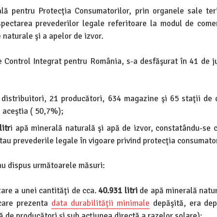
lă pentru Protecţia Consumatorilor, prin organele sale teri
spectarea prevederilor legale referitoare la modul de comer
 naturale şi a apelor de izvor.
 Control Integrat pentru România, s-a desfăşurat în 41 de ju
istribuitori, 21 producători, 634 magazine şi 65 staţii de d
 aceştia ( 50,7%);
litr
i apă minerală naturală şi apă de izvor, constatându-se
tau prevederile legale în vigoare privind protecţia consumator
 au dispus următoarele măsuri:
zare a unei cantităţi de cca.
40.931 litri
de apă minerală natur
are prezenta
data durabilităţii minimale
depăşită, era dep
 de producători şi sub acţiunea directă a razelor solare);