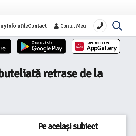
їну
Info utile
Contact
Contul Meu
buteliată retrase de la
Pe același subiect