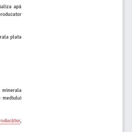
ializa apă
producator
rala plata
a minerala
e mediului
roducător
,