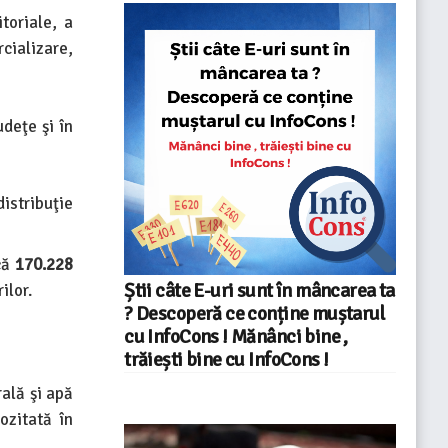
toriale, a
cializare,
deţe şi în
istribuţie
 că
170.228
Știi câte E-uri sunt în mâncarea ta
ilor.
? Descoperă ce conține muștarul
cu InfoCons ! Mănânci bine ,
trăiești bine cu InfoCons !
ală şi apă
ozitată în