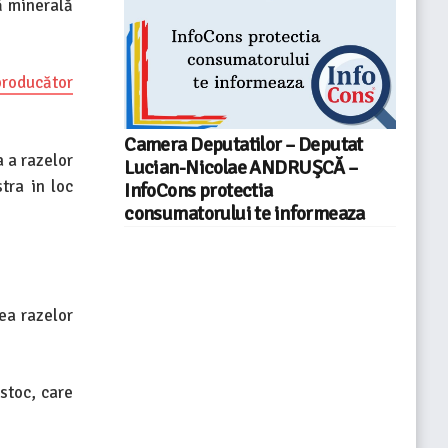
ă minerală
producător
Camera Deputatilor – Deputat
a a razelor
Lucian-Nicolae ANDRUŞCĂ –
tra in loc
InfoCons protectia
consumatorului te informeaza
ea razelor
stoc, care