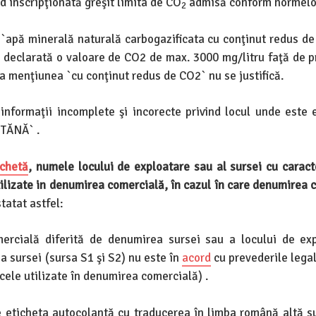
nd inscripţionată greşit limita de CO
admisă conform normelor
2
 `apă minerală naturală carbogazificata cu conţinut redus de
declarată o valoare de CO2 de max. 3000 mg/litru faţă de p
a menţiunea `cu conţinut redus de CO2` nu se justifică.
informaţii incomplete şi incorecte privind locul unde este 
NTĂNĂ` .
ichetă
, numele locului de exploatare sau al sursei cu caract
tilizate in denumirea comercială, în cazul în care denumirea 
tatat astfel:
ercială diferită de denumirea sursei sau a locului de ex
a sursei (sursa S1 şi S2) nu este în
acord
cu prevederile legal
cele utilizate în denumirea comercială) .
e eticheta autocolantă cu traducerea în limba română altă s