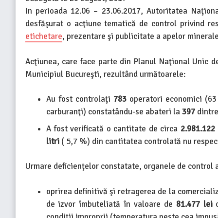
In perioada 12.06 – 23.06.2017, Autoritatea Naţiona
desfăşurat o acţiune tematică de control privind re
etichetare
, prezentare şi publicitate a apelor minerale
Acţiunea, care face parte din Planul Naţional Unic de
Municipiul Bucureşti, rezultând următoarele:
Au fost controlaţi
783
operatori economici (63 d
carburanţi) constatându-se abateri la
397
dintre
A fost verificată o cantitate de circa
2.981.122 
litri
( 5,7 %) din cantitatea controlată nu respec
Urmare deficienţelor constatate, organele de control
oprirea definitivă şi retragerea de la comerciali
de izvor îmbuteliată în valoare de
81.477 lei
c
condiţii improprii (temperatura peste cea impusă