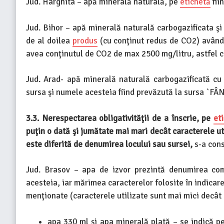
Jud. Harghita – apă minerală naturală, pe
etichetă
fii
Jud. Bihor – apă minerală naturală carbogazificata şi
de al doilea
produs
(cu conţinut redus de CO2) având 
avea conţinutul de CO2 de max 2500 mg/litru, astfel c
Jud. Arad- apă minerală naturală carbogazificată cu 
sursa şi numele acesteia fiind prevăzută la sursa `FÂ
3.3. Nerespectarea obligativităţii de a înscrie, pe
et
puţin o dată şi jumătate mai mari decât caracterele u
este diferită de denumirea locului sau sursei,
s-a cons
Jud. Brasov – apa de izvor prezintă denumirea com
acesteia, iar mărimea caracterelor folosite în indicare
menţionate (caracterele utilizate sunt mai mici decât 
apa 330 ml şi apa minerală plată – se indică p