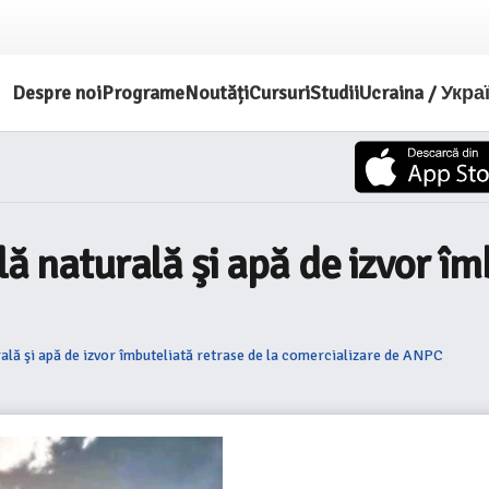
Despre noi
Programe
Noutăți
Cursuri
Studii
Ucraina / Укра
lă naturală şi apă de izvor îm
rală şi apă de izvor îmbuteliată retrase de la comercializare de ANPC