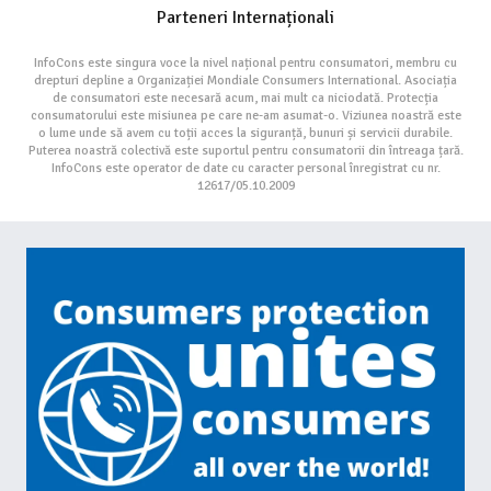
Parteneri Internaționali
InfoCons este singura voce la nivel național pentru consumatori, membru cu
drepturi depline a Organizației Mondiale Consumers International. Asociația
de consumatori este necesară acum, mai mult ca niciodată. Protecția
consumatorului este misiunea pe care ne-am asumat-o. Viziunea noastră este
o lume unde să avem cu toții acces la siguranță, bunuri și servicii durabile.
Puterea noastră colectivă este suportul pentru consumatorii din întreaga țară.
InfoCons este operator de date cu caracter personal înregistrat cu nr.
12617/05.10.2009