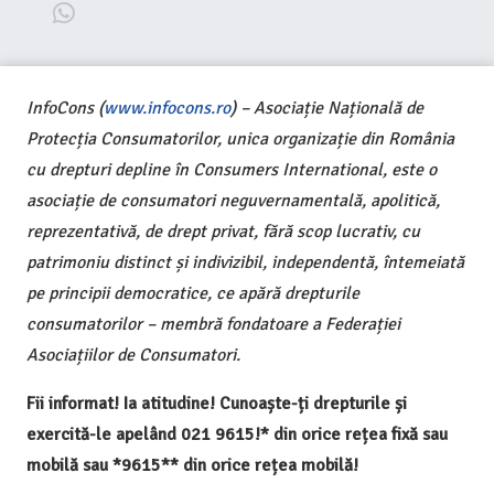
InfoCons (
www.infocons.ro
) – Asociație Națională de
Protecția Consumatorilor, unica organizație din România
cu drepturi depline în Consumers International, este o
asociație de consumatori neguvernamentală, apolitică,
reprezentativă, de drept privat, fără scop lucrativ, cu
patrimoniu distinct și indivizibil, independentă, întemeiată
pe principii democratice, ce apără drepturile
consumatorilor – membră fondatoare a Federației
Asociațiilor de Consumatori.
Fii informat! Ia atitudine! Cunoaște-ți drepturile și
exercită-le apelând 021 9615!* din orice rețea fixă sau
mobilă sau *9615** din orice rețea mobilă!