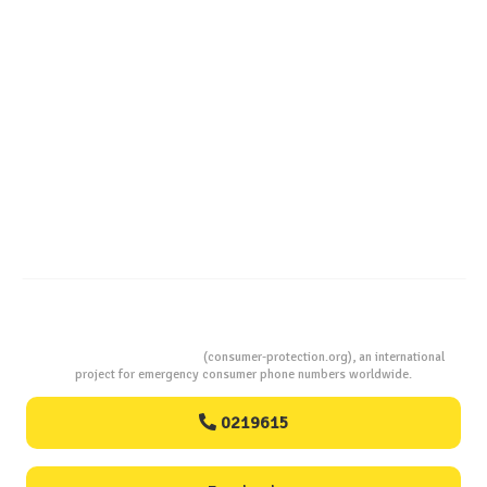
Cele mai bune masini de spalat vase independente cu
Aplicatia InfoCons
Consumers Protection
(consumer-protection.org), an international
project for emergency consumer phone numbers worldwide.
0219615