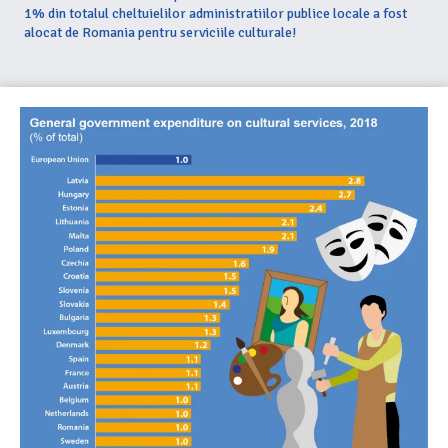
1% din totalul cheltuielilor administratiilor publice locale a fost
alocat de Romania pentru serviciile culturale!