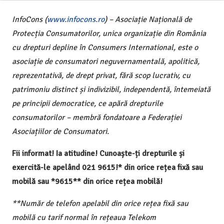
InfoCons (
www.infocons.ro
) – Asociație Națională de
Protecția Consumatorilor, unica organizație din România
cu drepturi depline în Consumers International, este o
asociație de consumatori neguvernamentală, apolitică,
reprezentativă, de drept privat, fără scop lucrativ, cu
patrimoniu distinct și indivizibil, independentă, întemeiată
pe principii democratice, ce apără drepturile
consumatorilor – membră fondatoare a Federației
Asociațiilor de Consumatori.
Fii informat! Ia atitudine! Cunoaște-ți drepturile și
exercită-le apelând 021 9615!* din orice rețea fixă sau
mobilă sau *9615** din orice rețea mobilă!
**Număr de telefon apelabil din orice rețea fixă sau
mobilă cu tarif normal în rețeaua Telekom