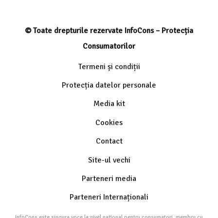
© Toate drepturile rezervate InfoCons – Protecția
Consumatorilor
Termeni și condiții
Protecția datelor personale
Media kit
Cookies
Contact
Site-ul vechi
Parteneri media
Parteneri Internaționali
InfoCons este singura voce la nivel național pentru consumatori, membru cu