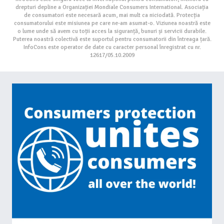
drepturi depline a Organizației Mondiale Consumers International. Asociația
de consumatori este necesară acum, mai mult ca niciodată. Protecția
consumatorului este misiunea pe care ne-am asumat-o. Viziunea noastră este
o lume unde să avem cu toții acces la siguranță, bunuri și servicii durabile.
Puterea noastră colectivă este suportul pentru consumatorii din întreaga țară.
InfoCons este operator de date cu caracter personal înregistrat cu nr.
12617/05.10.2009