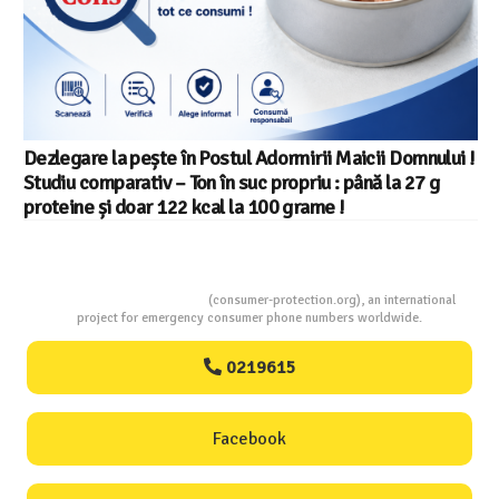
rmirii Maicii Domnului !
Salariul minim in Europa in 2026
opriu : până la 27 g
din 22 in UE
 grame !
Consumers Protection
(consumer-protection.org), an international
project for emergency consumer phone numbers worldwide.
0219615
Facebook