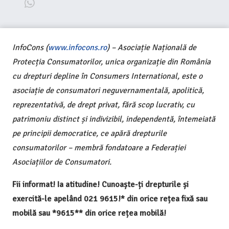
InfoCons (
www.infocons.ro
) – Asociație Națională de
Protecția Consumatorilor, unica organizație din România
cu drepturi depline în Consumers International, este o
asociație de consumatori neguvernamentală, apolitică,
reprezentativă, de drept privat, fără scop lucrativ, cu
patrimoniu distinct și indivizibil, independentă, întemeiată
pe principii democratice, ce apără drepturile
consumatorilor – membră fondatoare a Federației
Asociațiilor de Consumatori.
Fii informat! Ia atitudine! Cunoaște-ți drepturile și
exercită-le apelând 021 9615!* din orice rețea fixă sau
mobilă sau *9615** din orice rețea mobilă!