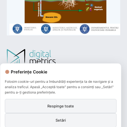
Preferințe Cookie
Folosim cookie-uri pentru a îmbunătăți experiența ta de navigare și a
analiza traficul. Apasă „Acceptă toate" pentru a consimți sau „Setări"
pentru a-ți gestiona preferințele.
Respinge toate
Plățile online efectuate pe acest site
sunt procesate de către Netopia Payments
Setări
și beneficiază de 3D-Secure.