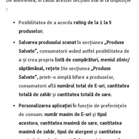
De asemenea, în cadul acestei secțiuni mai ai la dispoziție
:
Posibilitatea de a acorda
rating de la 1 la 5
produselor
;
Salvarea produsului scanat
în secțiunea
„Produse
Salvate”,
consumatorii având astfel posibilitatea de
a-și crea propria
listă de cumpărături, meniul zilnic/
săptămânal, rețete
Din secțiunea
„Produse
Salvate”,
printr-o simplă bifare a produselor,
consumatorii află
numărul total de E-uri
,
cantitatea
totală de zahăr
și
cantitatea totală de sare
.
Personalizarea aplicației î
n funcție de preferințele
de consum:
număr maxim de E-uri
și
tipul
acestora
,
cantitatea maximă de sare
,
cantitatea
maximă de zahăr
,
tipul de alergeni
și
cantitatea