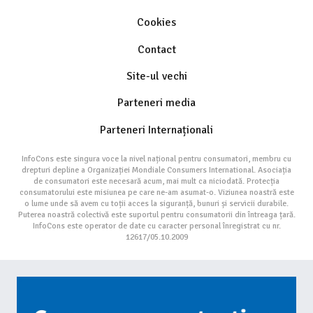
Cookies
Contact
Site-ul vechi
Parteneri media
Parteneri Internaționali
InfoCons este singura voce la nivel național pentru consumatori, membru cu
drepturi depline a Organizației Mondiale Consumers International. Asociația
de consumatori este necesară acum, mai mult ca niciodată. Protecția
consumatorului este misiunea pe care ne-am asumat-o. Viziunea noastră este
o lume unde să avem cu toții acces la siguranță, bunuri și servicii durabile.
Puterea noastră colectivă este suportul pentru consumatorii din întreaga țară.
InfoCons este operator de date cu caracter personal înregistrat cu nr.
12617/05.10.2009