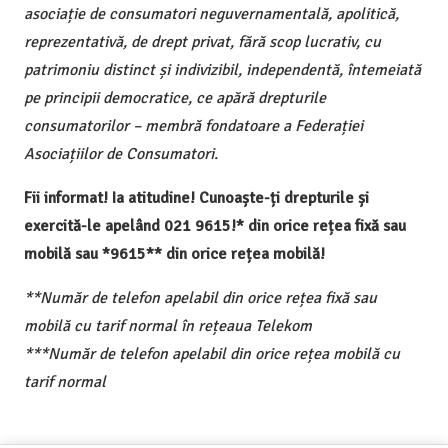
asociație de consumatori neguvernamentală, apolitică,
reprezentativă, de drept privat, fără scop lucrativ, cu
patrimoniu distinct și indivizibil, independentă, întemeiată
pe principii democratice, ce apără drepturile
consumatorilor – membră fondatoare a Federației
Asociațiilor de Consumatori.
Fii informat! Ia atitudine! Cunoaște-ți drepturile și
exercită-le apelând 021 9615!* din orice rețea fixă sau
mobilă sau *9615** din orice rețea mobilă!
**Număr de telefon apelabil din orice rețea fixă sau
mobilă cu tarif normal în rețeaua Telekom
***Număr de telefon apelabil din orice rețea mobilă cu
tarif normal