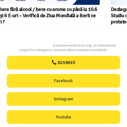
Dezlegare la pește în Postul Adormirii Maicii Domnului !
Studiu comparativ – Ton în suc propriu : până la 27 g
proteine și doar 122 kcal la 100 grame !
Consumers Protection
(consumer-protection.org), an international
project for emergency consumer phone numbers worldwide.
0219615
Facebook
Instagram
Youtube