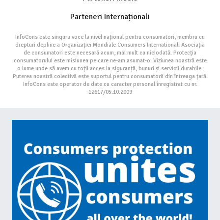
Parteneri Internaționali
InfoCons este singura voce la nivel național pentru consumatori, membru cu
drepturi depline a Organizației Mondiale Consumers International. Asociația
de consumatori este necesară acum, mai mult ca niciodată. Protecția
consumatorului este misiunea pe care ne-am asumat-o. Viziunea noastră este
o lume unde să avem cu toții acces la siguranță, bunuri și servicii durabile.
Puterea noastră colectivă este suportul pentru consumatorii din întreaga țară.
InfoCons este operator de date cu caracter personal înregistrat cu nr.
12617/05.10.2009