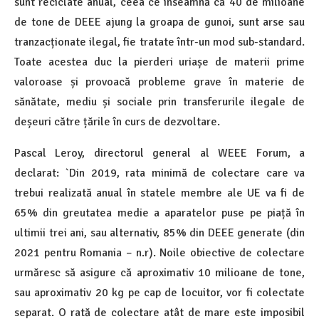
sunt reciclate anual, ceea ce înseamnă că 40 de milioane
de tone de DEEE ajung la groapa de gunoi, sunt arse sau
tranzacționate ilegal, fie tratate într-un mod sub-standard.
Toate acestea duc la pierderi uriașe de materii prime
valoroase și provoacă probleme grave în materie de
sănătate, mediu și sociale prin transferurile ilegale de
deșeuri către țările în curs de dezvoltare.
Pascal Leroy, directorul general al WEEE Forum, a
declarat: `Din 2019, rata minimă de colectare care va
trebui realizată anual în statele membre ale UE va fi de
65% din greutatea medie a aparatelor puse pe piață în
ultimii trei ani, sau alternativ, 85% din DEEE generate (din
2021 pentru Romania – n.r). Noile obiective de colectare
urmăresc să asigure că aproximativ 10 milioane de tone,
sau aproximativ 20 kg pe cap de locuitor, vor fi colectate
separat. O rată de colectare atât de mare este imposibil