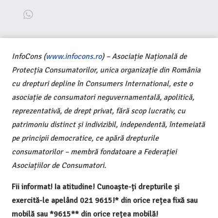
InfoCons (
www.infocons.ro
) – Asociație Națională de
Protecția Consumatorilor, unica organizație din România
cu drepturi depline în Consumers International, este o
asociație de consumatori neguvernamentală, apolitică,
reprezentativă, de drept privat, fără scop lucrativ, cu
patrimoniu distinct și indivizibil, independentă, întemeiată
pe principii democratice, ce apără drepturile
consumatorilor – membră fondatoare a Federației
Asociațiilor de Consumatori.
Fii informat! Ia atitudine! Cunoaște-ți drepturile și
exercită-le apelând 021 9615!* din orice rețea fixă sau
mobilă sau *9615** din orice rețea mobilă!