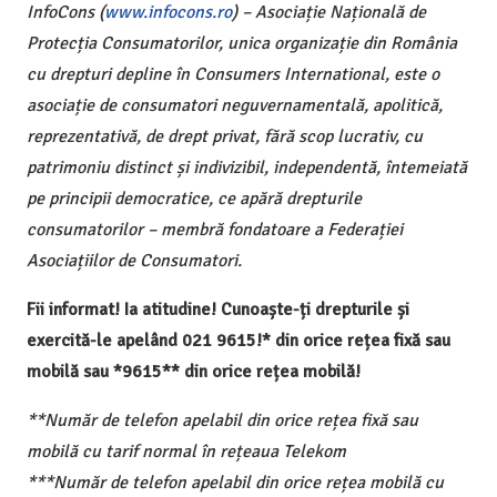
InfoCons (
www.infocons.ro
) – Asociație Națională de
Protecția Consumatorilor, unica organizație din România
cu drepturi depline în Consumers International, este o
asociație de consumatori neguvernamentală, apolitică,
reprezentativă, de drept privat, fără scop lucrativ, cu
patrimoniu distinct și indivizibil, independentă, întemeiată
pe principii democratice, ce apără drepturile
consumatorilor – membră fondatoare a Federației
Asociațiilor de Consumatori.
Fii informat! Ia atitudine! Cunoaște-ți drepturile și
exercită-le apelând 021 9615!* din orice rețea fixă sau
mobilă sau *9615** din orice rețea mobilă!
**Număr de telefon apelabil din orice rețea fixă sau
mobilă cu tarif normal în rețeaua Telekom
***Număr de telefon apelabil din orice rețea mobilă cu