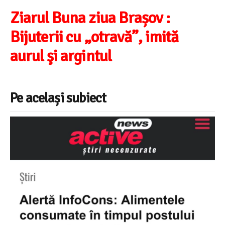
Ziarul Buna ziua Brașov :
Bijuterii cu „otravă”, imită
aurul şi argintul
Pe același subiect