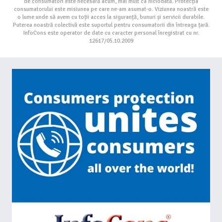
de consumatori este necesară acum, mai mult ca niciodată. Protecția
consumatorului este misiunea pe care ne-am asumat-o. Viziunea noastră este
o lume unde să avem cu toții acces la siguranță, bunuri și servicii durabile.
Puterea noastră colectivă este suportul pentru consumatorii din întreaga țară.
InfoCons este operator de date cu caracter personal înregistrat cu nr.
12617/05.10.2009