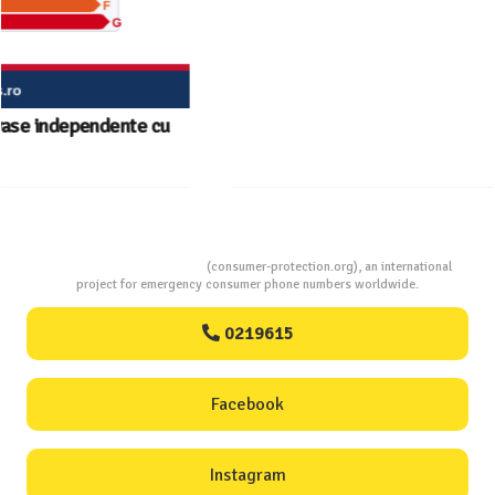
Ghid InfoCons – Cum sa alegi masina de spalat vase
Consumers Protection
(consumer-protection.org), an international
project for emergency consumer phone numbers worldwide.
0219615
Facebook
Instagram