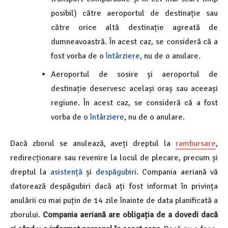
posibil) către aeroportul de destinație sau
către orice altă destinație agreată de
dumneavoastră. În acest caz, se consideră că a
fost vorba de o
întârziere
, nu de o anulare.
Aeroportul de sosire și aeroportul de
destinație deservesc același oraș sau aceeași
regiune. În acest caz, se consideră că a fost
vorba de o
întârziere
, nu de o anulare.
Dacă zborul se anulează, aveți dreptul la
rambursare
,
redirecționare sau revenire la locul de plecare, precum și
dreptul la
asistență
și
despăgubiri
. Compania aeriană vă
datorează despăgubiri dacă ați fost informat în privința
anulării cu mai puțin de 14 zile înainte de data planificată a
zborului.
Compania aeriană are obligația de a dovedi dacă