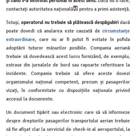
și când v-a informat personal în acest sens.
Dacă nu o face,
contactați
autoritatea națională
pentru a primi asistență.
Totuși,
operatorul nu trebuie să plătească despăgubiri
dacă
poate dovedi că anularea este cauzată de
circumstanțe
extraordinare
, care nu ar fi putut fi evitate în pofida
adoptării tuturor măsurilor posibile. Compania aeriană
trebuie să dovedească acest lucru furnizând, de exemplu,
extrase din jurnalele de bord sau rapoarte referitoare la
incidente. Compania trebuie să ofere aceste dovezi
organismului național competent, precum și pasagerilor
vizați, în conformitate cu dispozițiile naționale privind
accesul la documente.
Un document tipărit sau electronic care să vă informeze
despre drepturile pasagerilor transportului aerian trebuie
să fie afișat clar la serviciul de check-in al aeroportului, la