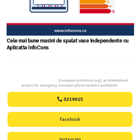
Consumers Protection
(consumer-protection.org), an international
project for emergency consumer phone numbers worldwide.
0219615
Facebook
Instagram