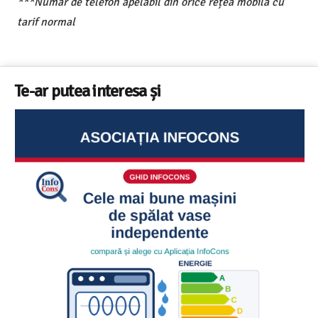
***Număr de telefon apelabil din orice rețea mobilă cu
tarif normal
Te-ar putea interesa și
Ghid InfoCons – Cum sa alegi masina de spalat vase