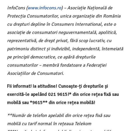
InfoCons (
www.infocons.ro
) – Asociație Națională de
Protecția Consumatorilor, unica organizație din România
cu drepturi depline în Consumers International, este o
asociație de consumatori neguvernamentală, apolitică,
reprezentativă, de drept privat, fără scop lucrativ, cu
patrimoniu distinct și indivizibil, independentă, întemeiată
pe principii democratice, ce apără drepturile
consumatorilor – membră fondatoare a Federației
Asociațiilor de Consumatori.
Fii informat! Ia atitudine! Cunoaște-ți drepturile și
exercită-le apelând 021 9615!* din orice rețea fixă sau
mobilă sau *9615** din orice rețea mobilă!
**Număr de telefon apelabil din orice rețea fixă sau
mobilă cu tarif normal în rețeaua Telekom