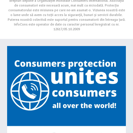
drepturi depline a Organizației Mondiale Consumers International. Asociația
de consumatori este necesară acum, mai mult ca niciodată. Protecția
consumatorului este misiunea pe care ne-am asumat-o. Viziunea noastră este
o lume unde să avem cu toții acces la siguranță, bunuri și servicii durabile.
Puterea noastră colectivă este suportul pentru consumatorii din întreaga țară.
InfoCons este operator de date cu caracter personal înregistrat cu nr.
12617/05.10.2009