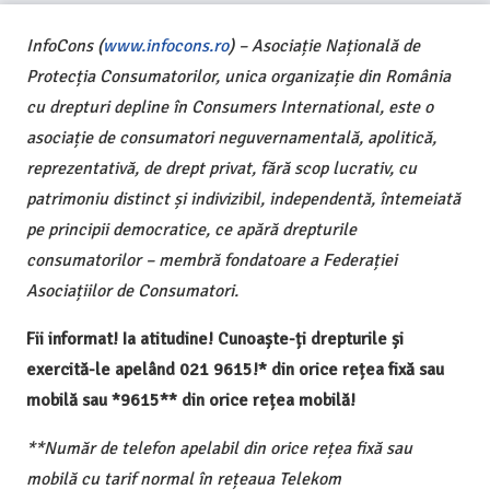
InfoCons (
www.infocons.ro
) – Asociație Națională de
Protecția Consumatorilor, unica organizație din România
cu drepturi depline în Consumers International, este o
asociație de consumatori neguvernamentală, apolitică,
reprezentativă, de drept privat, fără scop lucrativ, cu
patrimoniu distinct și indivizibil, independentă, întemeiată
pe principii democratice, ce apără drepturile
consumatorilor – membră fondatoare a Federației
Asociațiilor de Consumatori.
Fii informat! Ia atitudine! Cunoaște-ți drepturile și
exercită-le apelând 021 9615!* din orice rețea fixă sau
mobilă sau *9615** din orice rețea mobilă!
**Număr de telefon apelabil din orice rețea fixă sau
mobilă cu tarif normal în rețeaua Telekom