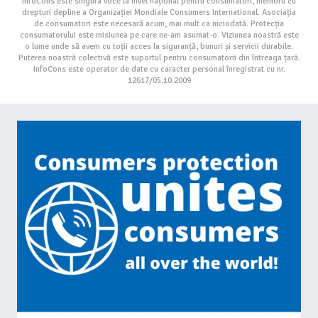
InfoCons este singura voce la nivel național pentru consumatori, membru cu
drepturi depline a Organizației Mondiale Consumers International. Asociația
de consumatori este necesară acum, mai mult ca niciodată. Protecția
consumatorului este misiunea pe care ne-am asumat-o. Viziunea noastră este
o lume unde să avem cu toții acces la siguranță, bunuri și servicii durabile.
Puterea noastră colectivă este suportul pentru consumatorii din întreaga țară.
InfoCons este operator de date cu caracter personal înregistrat cu nr.
12617/05.10.2009