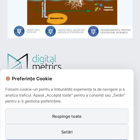
Preferințe Cookie
Folosim cookie-uri pentru a îmbunătăți experiența ta de navigare și a
analiza traficul. Apasă „Acceptă toate" pentru a consimți sau „Setări"
pentru a-ți gestiona preferințele.
Respinge toate
Plățile online efectuate pe acest site
sunt procesate de către Netopia Payments
Setări
și beneficiază de 3D-Secure.