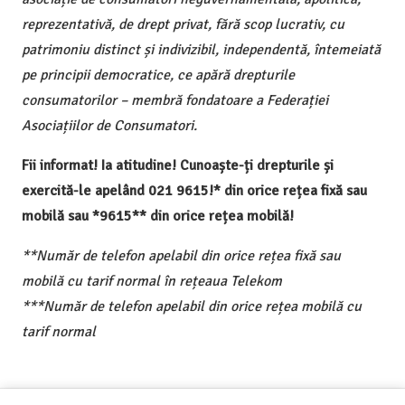
reprezentativă, de drept privat, fără scop lucrativ, cu
patrimoniu distinct și indivizibil, independentă, întemeiată
pe principii democratice, ce apără drepturile
consumatorilor – membră fondatoare a Federației
Asociațiilor de Consumatori.
Fii informat! Ia atitudine! Cunoaște-ți drepturile și
exercită-le apelând 021 9615!* din orice rețea fixă sau
mobilă sau *9615** din orice rețea mobilă!
**Număr de telefon apelabil din orice rețea fixă sau
mobilă cu tarif normal în rețeaua Telekom
***Număr de telefon apelabil din orice rețea mobilă cu
tarif normal