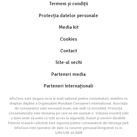
Termeni și condiții
Protecția datelor personale
Media kit
Cookies
Contact
Site-ul vechi
Parteneri media
Parteneri Internaționali
InfoCons este singura voce la nivel național pentru consumatori, membru cu
drepturi depline a Organizației Mondiale Consumers International. Asociația
de consumatori este necesară acum, mai mult ca niciodată. Protecția
consumatorului este misiunea pe care ne-am asumat-o. Viziunea noastră este
o lume unde să avem cu toții acces la siguranță, bunuri și servicii durabile.
Puterea noastră colectivă este suportul pentru consumatorii din întreaga țară.
InfoCons este operator de date cu caracter personal înregistrat cu nr.
12617/05.10.2009