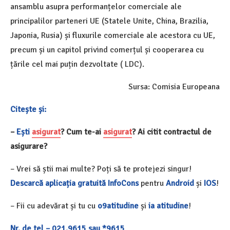
ansamblu asupra performanțelor comerciale ale
principalilor parteneri UE (Statele Unite, China, Brazilia,
Japonia, Rusia) și fluxurile comerciale ale acestora cu UE,
precum și un capitol privind comerțul și cooperarea cu
țările cel mai puțin dezvoltate ( LDC).
Sursa: Comisia Europeana
Citește și:
–
Ești
asigurat
? Cum te-ai
asigurat
? Ai citit contractul de
asigurare?
– Vrei să știi mai multe? Poți să te protejezi singur!
Descarcă aplicația gratuită InfoCons
pentru
Android
și
IOS
!
– Fii cu adevărat și tu cu
o9atitudine
și
ia atitudine
!
Nr. de tel – 021.9615 sau *9615