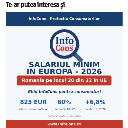
Te-ar putea interesa și
Cele mai bune masini de spalat vase independente cu
Aplicatia InfoCons