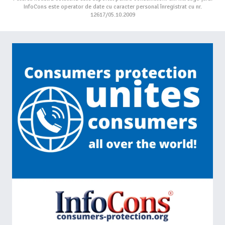
InfoCons este operator de date cu caracter personal înregistrat cu nr.
12617/05.10.2009