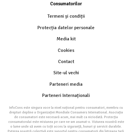
Consumatorilor
Termeni și condiții
Protecția datelor personale
Media kit
Cookies
Contact
Site-ul vechi
Parteneri media
Parteneri Internaționali
InfoCons este singura voce la nivel național pentru consumatori, membru cu
drepturi depline a Organizației Mondiale Consumers International. Asociația
de consumatori este necesară acum, mai mult ca niciodată. Protecția
consumatorului este misiunea pe care ne-am asumat-o. Viziunea noastră este
o lume unde să avem cu toții acces la siguranță, bunuri și servicii durabile.
Puterea noastră colectivă este suportul pentru consumatorii din întreaga țară.