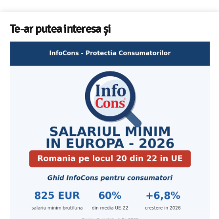
Te-ar putea interesa și
Cele mai bune masini de spalat vase independente cu
Aplicatia InfoCons