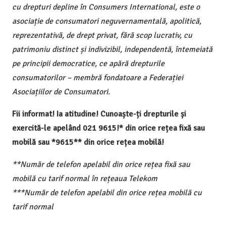
cu drepturi depline în Consumers International, este o
asociație de consumatori neguvernamentală, apolitică,
reprezentativă, de drept privat, fără scop lucrativ, cu
patrimoniu distinct și indivizibil, independentă, întemeiată
pe principii democratice, ce apără drepturile
consumatorilor – membră fondatoare a Federației
Asociațiilor de Consumatori.
Fii informat! Ia atitudine! Cunoaște-ți drepturile și
exercită-le apelând 021 9615!* din orice rețea fixă sau
mobilă sau *9615** din orice rețea mobilă!
**Număr de telefon apelabil din orice rețea fixă sau
mobilă cu tarif normal în rețeaua Telekom
***Număr de telefon apelabil din orice rețea mobilă cu
tarif normal