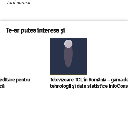
exercită-le apelând 021 9615!* din orice rețea fixă sau
mobilă sau *9615** din orice rețea mobilă!
**Număr de telefon apelabil din orice rețea fixă sau
mobilă cu tarif normal în rețeaua Telekom
***Număr de telefon apelabil din orice rețea mobilă cu
tarif normal
Te-ar putea interesa și