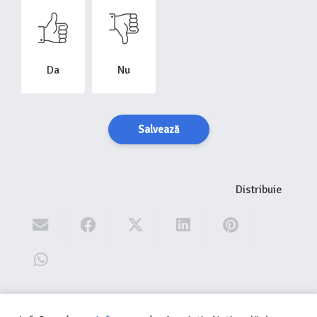
Altele promit „SPF 50 +” pe etichetă, protecția solară
reală fiind de SPF 5 (studiu InfoCons)
Ți-a fost utilă această informație?
Da
Nu
Salvează
Distribuie