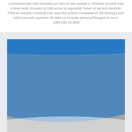
Site-ul vechi
Parteneri media
Parteneri Internaționali
InfoCons este singura voce la nivel național pentru consumatori, membru cu
drepturi depline a Organizației Mondiale Consumers International. Asociația
de consumatori este necesară acum, mai mult ca niciodată. Protecția
consumatorului este misiunea pe care ne-am asumat-o. Viziunea noastră este
o lume unde să avem cu toții acces la siguranță, bunuri și servicii durabile.
Puterea noastră colectivă este suportul pentru consumatorii din întreaga țară.
InfoCons este operator de date cu caracter personal înregistrat cu nr.
12617/05.10.2009