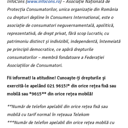
InfoCons (
www.infocons.ro
) – Asociație Națională de
Protecția Consumatorilor, unica organizație din România
cu drepturi depline în Consumers International, este o
asociație de consumatori neguvernamentală, apolitică,
reprezentativă, de drept privat, fără scop lucrativ, cu
patrimoniu distinct și indivizibil, independentă, întemeiată
pe principii democratice, ce apără drepturile
consumatorilor – membră fondatoare a Federației
Asociațiilor de Consumatori.
Fii informat! Ia atitudine! Cunoaște-ți drepturile și