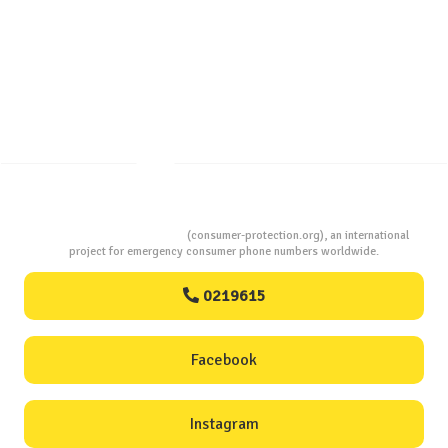
Televizoare TCL în România – gama de modele,
tehnologii și date statistice InfoCons
Consumers Protection
(consumer-protection.org), an international
project for emergency consumer phone numbers worldwide.