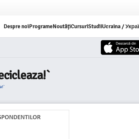
Despre noi
Programe
Noutăți
Cursuri
Studii
Ucraina / Укра
ecicleaza!`
a!`