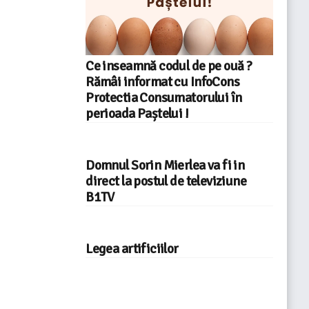
Ce inseamnă codul de pe ouă ?
Rămâi informat cu InfoCons
Protectia Consumatorului în
perioada Paștelui !
Domnul Sorin Mierlea va fi in
direct la postul de televiziune
B1TV
Legea artificiilor