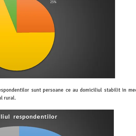
espondentilor sunt persoane ce au domiciliul stabilit in me
l rural.