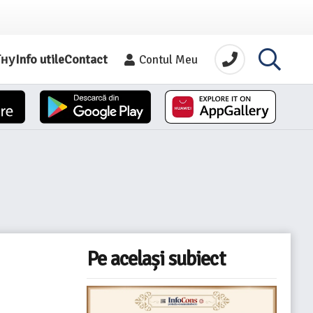
їну
Info utile
Contact
Contul Meu
Pe același subiect