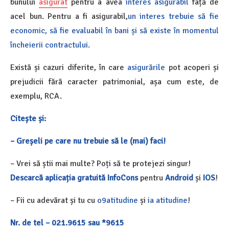
bunului
asigurat
pentru a avea
interes asigurabil
față de
acel bun. Pentru a fi asigurabil,
un interes trebuie să fie
economic, să fie evaluabil în bani și să existe în momentul
încheierii contractului.
Există și cazuri diferite, în care
asigurările
pot acoperi și
prejudicii fără caracter patrimonial, așa cum este, de
exemplu, RCA.
Citește și:
– Greșeli pe care nu trebuie să le (mai) faci!
– Vrei să știi mai multe? Poți să te protejezi singur!
Descarcă aplicația gratuită InfoCons
pentru
Android
și
IOS
!
– Fii cu adevărat și tu cu
o9atitudine
și
ia atitudine
!
Nr. de tel – 021.9615 sau *9615