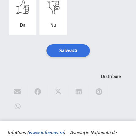
Da
Nu
Salvează
Distribuie
InfoCons (
www.infocons.ro
) – Asociație Națională de