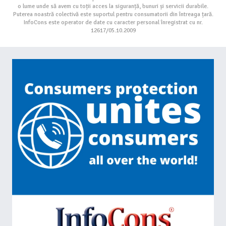
o lume unde să avem cu toții acces la siguranță, bunuri și servicii durabile.
Puterea noastră colectivă este suportul pentru consumatorii din întreaga țară.
InfoCons este operator de date cu caracter personal înregistrat cu nr.
12617/05.10.2009