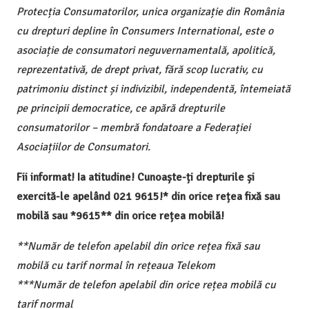
Protecția Consumatorilor, unica organizație din România
cu drepturi depline în Consumers International, este o
asociație de consumatori neguvernamentală, apolitică,
reprezentativă, de drept privat, fără scop lucrativ, cu
patrimoniu distinct și indivizibil, independentă, întemeiată
pe principii democratice, ce apără drepturile
consumatorilor – membră fondatoare a Federației
Asociațiilor de Consumatori.
Fii informat! Ia atitudine! Cunoaște-ți drepturile și
exercită-le apelând 021 9615!* din orice rețea fixă sau
mobilă sau *9615** din orice rețea mobilă!
**Număr de telefon apelabil din orice rețea fixă sau
mobilă cu tarif normal în rețeaua Telekom
***Număr de telefon apelabil din orice rețea mobilă cu
tarif normal