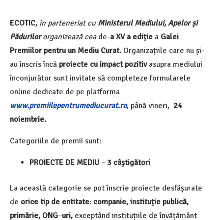
ECOTIC,
în parteneriat cu
Ministerul Mediului, Apelor și
Pădurilor
organizează cea
de-
a XV a ediție
a
Galei
Premiilor pentru un Mediu Curat.
Organizațiile care nu și-
au înscris încă
proiecte cu impact pozitiv
asupra mediului
înconjurător sunt invitate să completeze formularele
online dedicate de pe platforma
www.premiilepentrumediucurat.ro
, până vineri,
24
noiembrie.
Categoriile de premii sunt:
PROIECTE DE MEDIU
–
3 câștigători
La această categorie se pot înscrie proiecte desfășurate
de
orice tip de entitate
:
companie, instituție publică,
primărie, ONG
–
uri,
exceptând instituțiile de învățământ