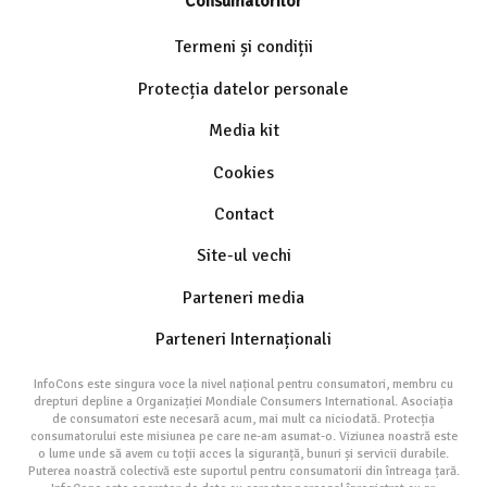
Consumatorilor
Termeni și condiții
Protecția datelor personale
Media kit
Cookies
Contact
Site-ul vechi
Parteneri media
Parteneri Internaționali
InfoCons este singura voce la nivel național pentru consumatori, membru cu
drepturi depline a Organizației Mondiale Consumers International. Asociația
de consumatori este necesară acum, mai mult ca niciodată. Protecția
consumatorului este misiunea pe care ne-am asumat-o. Viziunea noastră este
o lume unde să avem cu toții acces la siguranță, bunuri și servicii durabile.
Puterea noastră colectivă este suportul pentru consumatorii din întreaga țară.