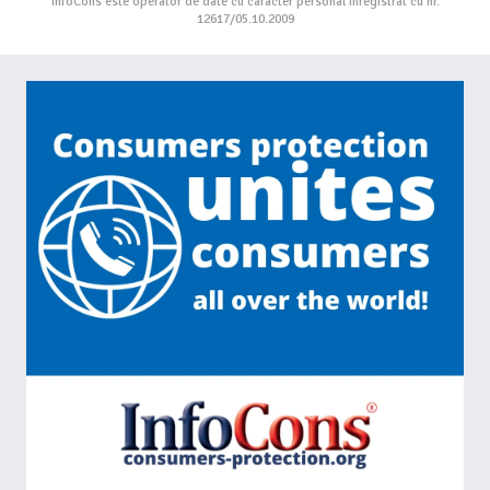
InfoCons este operator de date cu caracter personal înregistrat cu nr.
12617/05.10.2009