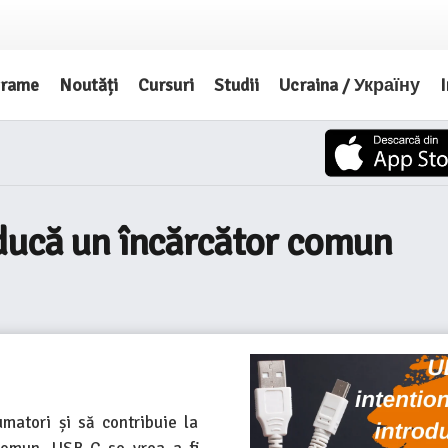
grame
Noutăți
Cursuri
Studii
Ucraina / Україну
I
oducă un încărcător comun
matori și să contribuie la