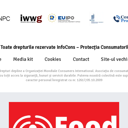
Toate drepturile rezervate InfoCons – Protecția Consumatori
e
Media kit
Cookies
Contact
Site-ul vechi
drepturi depline a Organizației Mondiale Consumers International. Asociația de consumat
toții acces la siguranță, bunuri și servicii durabile. Puterea noastră colectivă este su
caracter personal înregistrat cu nr. 12617/05.10.2009