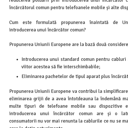
reducerea poluării prin introducerea unui încărcător
încărcătorul comun pentru telefoanele mobile și alte disp
Cum este formulată propunerea înaintată de Un
introducerea unui încărcător comun?
Propunerea Uniunii Europene are la bază două considere
Introducerea unui standard comun pentru cabluri ș
viitor acestea să fie interschimbabile;
Eliminarea pachetelor de tipul aparat plus încărcăt
Propunerea Uniunii Europene va contribui la simplificare
eliminarea grijii de a avea întotdeauna la îndemână ma
multe tipuri de telefoane mobile sau dispozitive
introducerea unui încărcător comun are și o latu
consumatorii nu vor mai renunta la cablurile ce nu se ma