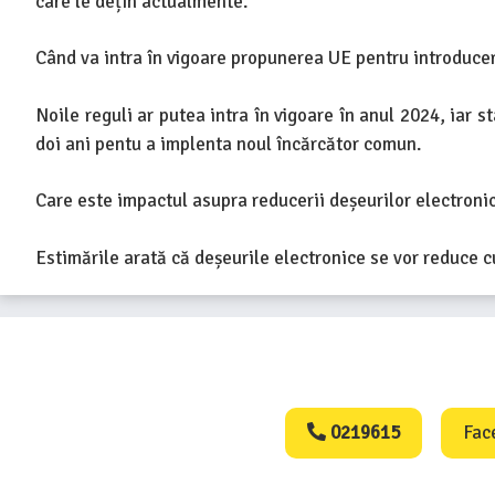
care le dețin actualmente.
Când va intra în vigoare propunerea UE pentru introduce
Noile reguli ar putea intra în vigoare în anul 2024, iar s
doi ani pentu a implenta noul încărcător comun.
Care este impactul asupra reducerii deșeurilor electroni
Estimările arată că deșeurile electronice se vor reduce 
Consumers Protect
0219615
Fac