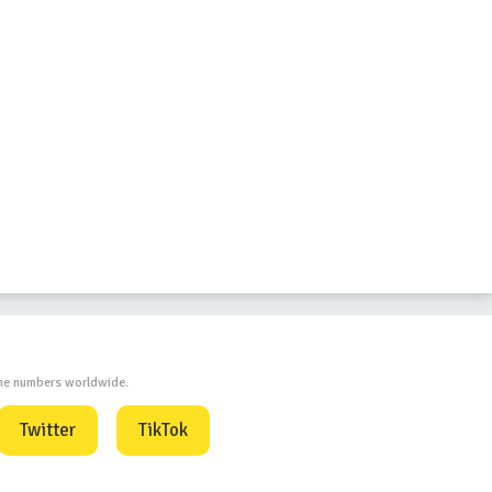
one numbers worldwide.
Twitter
TikTok