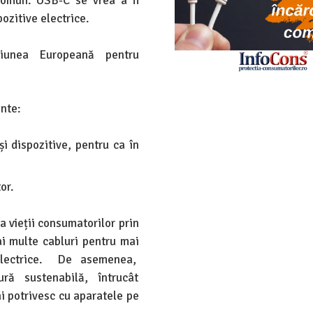
 comun. USB-C se vrea a fi
ozitive electrice.
iunea Europeană pentru
nte:
i dispozitive, pentru ca în
or.
a vieții consumatorilor prin
i multe cabluri pentru mai
 electrice. De asemenea,
ră sustenabilă, întrucât
i potrivesc cu aparatele pe