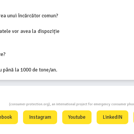
rea unui încărcător comun?
tatele vor avea la dispoziție
ce?
cu până la 1000 de tone/an.
ion
(consumer-protection.org), an international project for emergency consumer ph
ebook
Instagram
Youtube
LinkedIN