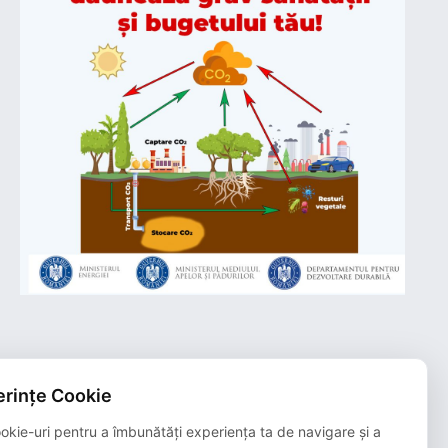
rințe Cookie
Plățile online efectuate pe acest site
sunt procesate de către Netopia Payments
okie-uri pentru a îmbunătăți experiența ta de navigare și a
și beneficiază de 3D-Secure.