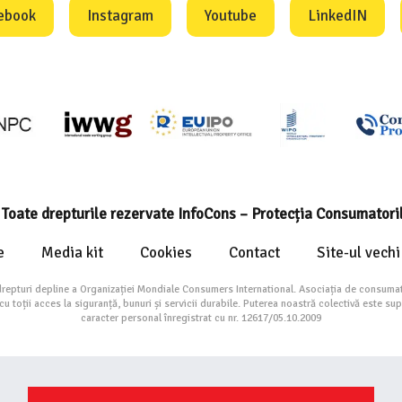
ebook
Instagram
Youtube
LinkedIN
Toate drepturile rezervate InfoCons – Protecția Consumatori
e
Media kit
Cookies
Contact
Site-ul vechi
drepturi depline a Organizației Mondiale Consumers International. Asociația de consumat
toții acces la siguranță, bunuri și servicii durabile. Puterea noastră colectivă este su
caracter personal înregistrat cu nr. 12617/05.10.2009