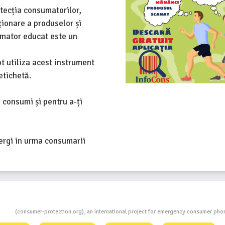
tecția consumatorilor,
ționare a produselor și
umator educat este un
ot utiliza acest instrument
etichetă.
 consumi și pentru a-ți
lergi in urma consumarii
ion
(consumer-protection.org), an international project for emergency consumer ph