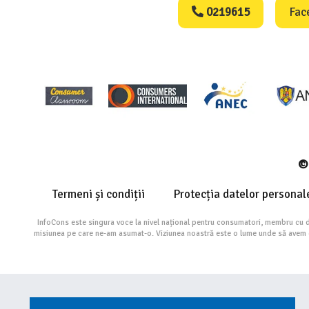
0219615
Fac
© 
Termeni și condiții
Protecția datelor personal
InfoCons este singura voce la nivel național pentru consumatori, membru cu 
misiunea pe care ne-am asumat-o. Viziunea noastră este o lume unde să avem cu 