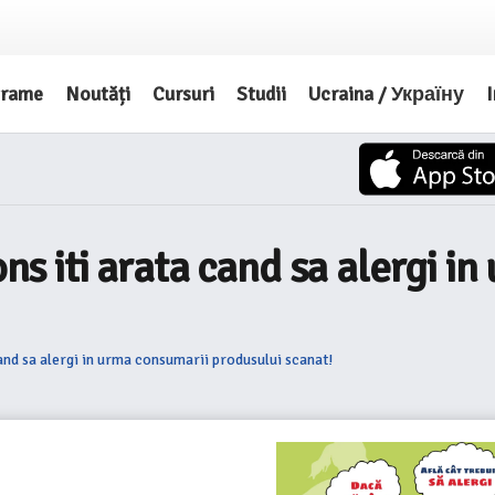
grame
Noutăți
Cursuri
Studii
Ucraina / Україну
I
ons iti arata cand sa alergi 
cand sa alergi in urma consumarii produsului scanat!