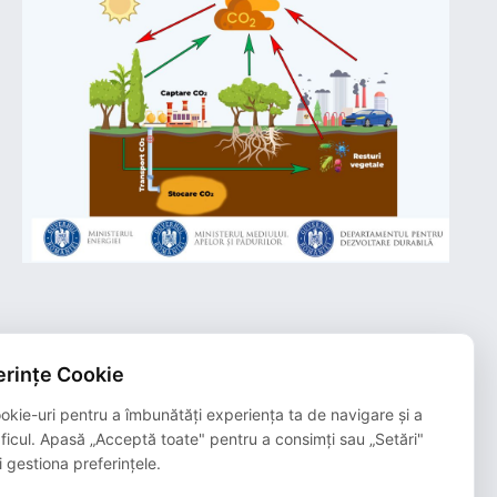
rințe Cookie
Plățile online efectuate pe acest site
sunt procesate de către Netopia Payments
okie-uri pentru a îmbunătăți experiența ta de navigare și a
și beneficiază de 3D-Secure.
aficul. Apasă „Acceptă toate" pentru a consimți sau „Setări"
i gestiona preferințele.