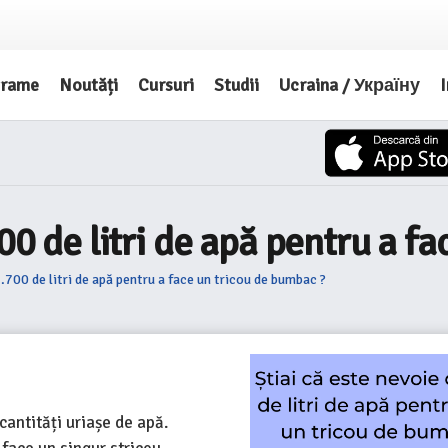
grame
Noutăți
Cursuri
Studii
Ucraina / Україну
I
700 de litri de apă pentru a f
2.700 de litri de apă pentru a face un tricou de bumbac ?
antități uriașe de apă.