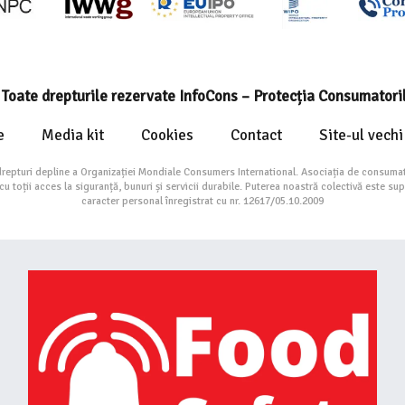
Toate drepturile rezervate InfoCons – Protecția Consumatori
e
Media kit
Cookies
Contact
Site-ul vechi
drepturi depline a Organizației Mondiale Consumers International. Asociația de consumat
toții acces la siguranță, bunuri și servicii durabile. Puterea noastră colectivă este su
caracter personal înregistrat cu nr. 12617/05.10.2009