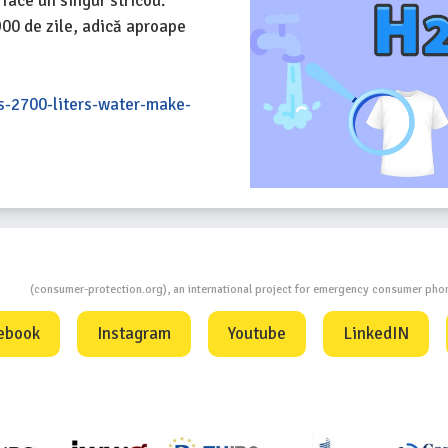
 face un singur stricou.
900 de zile, adică aproape
s-2700-liters-water-make-
ion
(consumer-protection.org), an international project for emergency consumer ph
ebook
Instagram
Youtube
LinkedIN