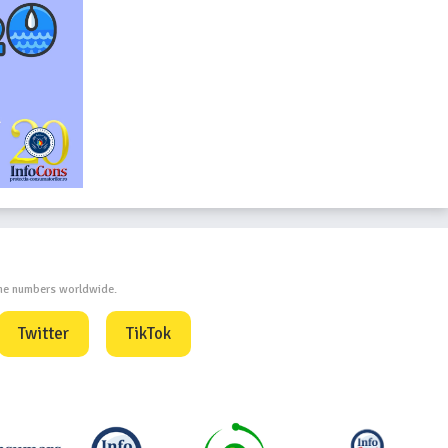
one numbers worldwide.
Twitter
TikTok