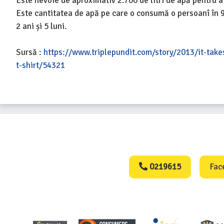
Este nevoie de aproximativ 2.700 de litri de apă pentru a
Este cantitatea de apă pe care o consumă o persoanî în 
2 ani și 5 luni.
Sursă :
https://www.triplepundit.com/story/2013/it-take
t-shirt/54321
Consumers Protect
0219615
Fac