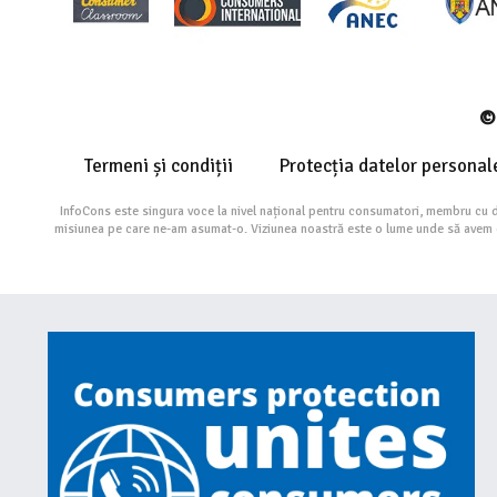
© 
Termeni și condiții
Protecția datelor personal
InfoCons este singura voce la nivel național pentru consumatori, membru cu 
misiunea pe care ne-am asumat-o. Viziunea noastră este o lume unde să avem cu 