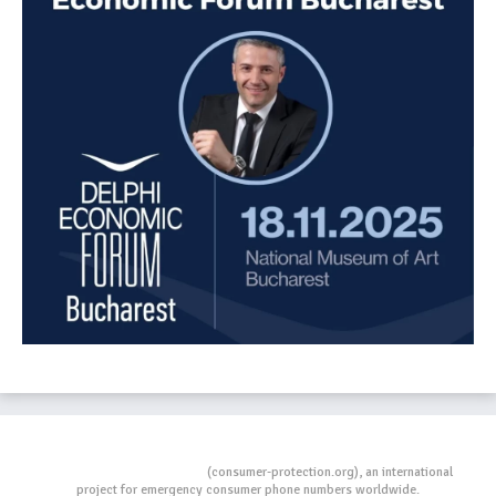
Consumers Protection
(consumer-protection.org), an international
project for emergency consumer phone numbers worldwide.