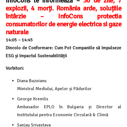
InfoCons te informează –
30 de zile, 7
explozii, 4 morți. România arde, soluțiile
întârzie – InfoCons protectia
consumatorilor de energie electrica si gaze
naturale
14:05 – 14:45
Dincolo de Conformare: Cum Pot Companiile să Impulseze
ESG și Impactul Sustenabilității
Vorbitori:
Diana Buzoianu
Ministrul Mediului, Apelor și Pădurilor
George Kremlis
Ambasador EPLO în Bulgaria și Director al
Institutului pentru Economie Circulară & Climă
Sanjay Srivastava