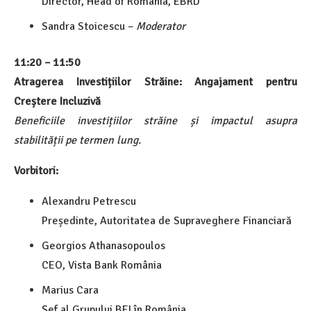
Director, Head of Romania, EBRD
Sandra Stoicescu –
Moderator
11:20 – 11:50
Atragerea Investițiilor Străine: Angajament pentru
Creștere Incluzivă
Beneficiile investițiilor străine și impactul asupra
stabilității pe termen lung.
Vorbitori:
Alexandru Petrescu
Președinte, Autoritatea de Supraveghere Financiară
Georgios Athanasopoulos
CEO, Vista Bank România
Marius Cara
Șef al Grupului BEI în România