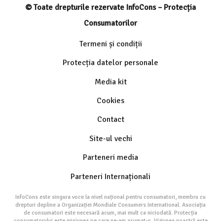
© Toate drepturile rezervate InfoCons – Protecția
Consumatorilor
Termeni și condiții
Protecția datelor personale
Media kit
Cookies
Contact
Site-ul vechi
Parteneri media
Parteneri Internaționali
InfoCons este singura voce la nivel național pentru consumatori, membru cu
drepturi depline a Organizației Mondiale Consumers International. Asociația
de consumatori este necesară acum, mai mult ca niciodată. Protecția
consumatorului este misiunea pe care ne-am asumat-o. Viziunea noastră este