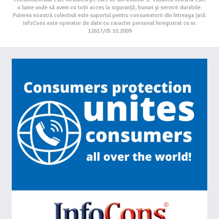
o lume unde să avem cu toții acces la siguranță, bunuri și servicii durabile.
Puterea noastră colectivă este suportul pentru consumatorii din întreaga țară.
InfoCons este operator de date cu caracter personal înregistrat cu nr.
12617/05.10.2009