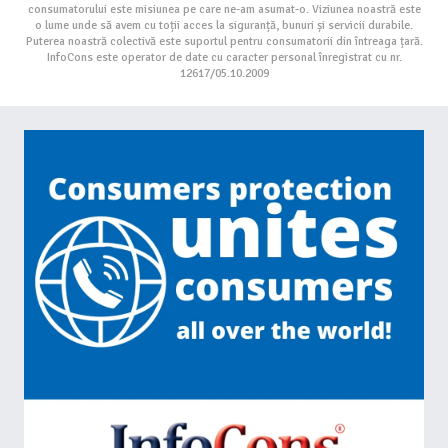
consumatorului este misiunea pe care ne-am asumat-o. Viziunea noastră este
o lume unde să avem cu toții acces la siguranță, bunuri și servicii durabile.
Puterea noastră colectivă este suportul pentru consumatorii din întreaga țară.
InfoCons este operator de date cu caracter personal înregistrat cu nr.
12617/05.10.2009