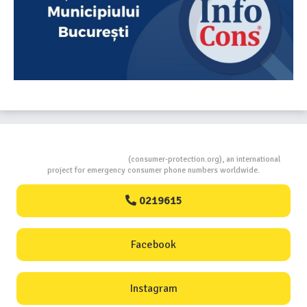
Consumers Protection
(consumer-protection.org), an international
project for emergency consumer phone numbers worldwide.
0219615
Facebook
Instagram