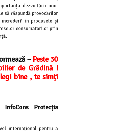
mportanța dezvoltării unor
le să răspundă provocărilor
 încrederii în produsele și
ereselor consumatorilor prin
nță.
nformează –
Peste 30
ilier de Grădină !
legi bine , te simți
 InfoCons Protecția
vel internațional pentru a