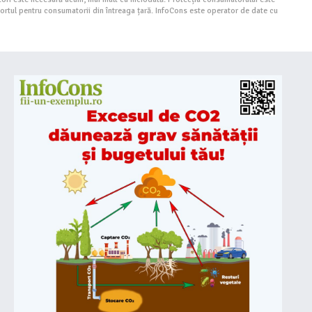
portul pentru consumatorii din întreaga țară. InfoCons este operator de date cu