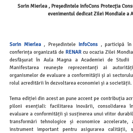
Sorin Mierlea , Președintele InfoCons Protecția Consu
evenimentul dedicat Zilei Mondiale a A
Sorin Mierlea
, Președintele
InfoCons
, participă în
conferința organizată de
RENAR
cu ocazia Zilei Mondia
desfășurat în Aula Magna a Academiei de Studii E
Manifestarea reunește reprezentanți ai autorităț
organismelor de evaluare a conformității și ai sectorulu
rolul acreditării în dezvoltarea economiei și a societății.
Tema ediției din acest an pune accent pe contribuția acre
piloni esențiali: facilitarea inovării, consolidarea 
evaluare a conformității și susținerea unui viitor durabi
transformări tehnologice și economice accelerate, 
instrument important pentru asigurarea calității, si