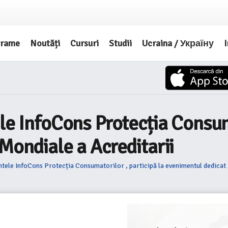
grame
Noutăți
Cursuri
Studii
Ucraina / Україну
I
le InfoCons Protecția Consuma
Mondiale a Acreditarii
ntele InfoCons Protecția Consumatorilor , participă la evenimentul dedicat 