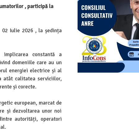
matorilor , participă la
, 02 Iulie 2026 , la ședința
ă implicarea constantă a
rivind domeniile care au un
rul energiei electrice și al
atât calitatea serviciilor,
rente și corecte.
ergetic european, marcat de
are și dezvoltarea unor noi
ntre autorități, operatori
al.