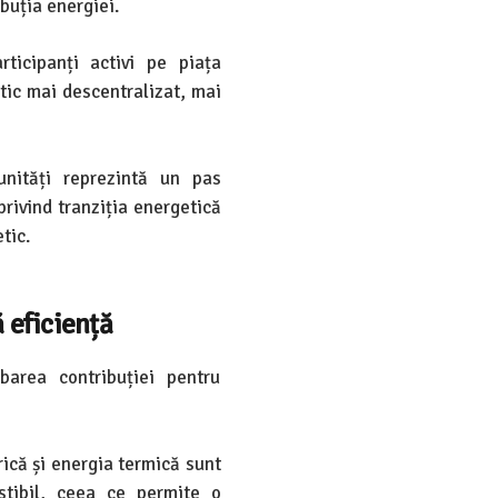
buția energiei.
ticipanți activi pe piața
tic mai descentralizat, mai
unități reprezintă un pas
rivind tranziția energetică
tic.
 eficiență
area contribuției pentru
ică și energia termică sunt
stibil, ceea ce permite o