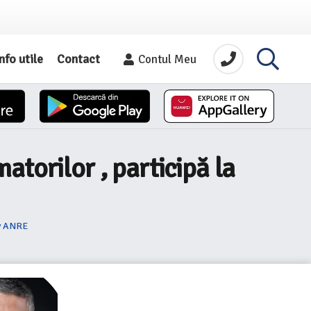
nfo utile
Contact
Contul Meu
torilor , participă la
iv ANRE