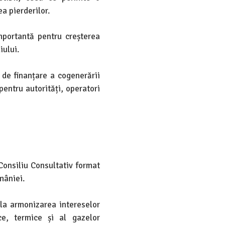
ea pierderilor.
mportantă pentru creșterea
iului.
 de finanțare a cogenerării
pentru autorități, operatori
onsiliu Consultativ format
mâniei.
 la armonizarea intereselor
ce, termice și al gazelor