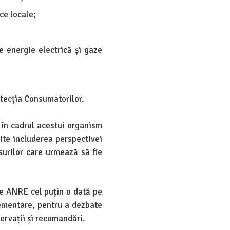
ce locale;
e energie electrică și gaze
otecția Consumatorilor.
 în cadrul acestui organism
ite includerea perspectivei
surilor care urmează să fie
le ANRE cel puțin o dată pe
lementare, pentru a dezbate
servații și recomandări.