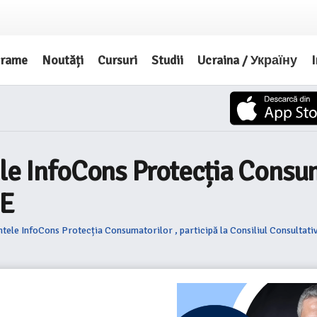
grame
Noutăți
Cursuri
Studii
Ucraina / Україну
I
le InfoCons Protecția Consuma
RE
ntele InfoCons Protecția Consumatorilor , participă la Consiliul Consultat