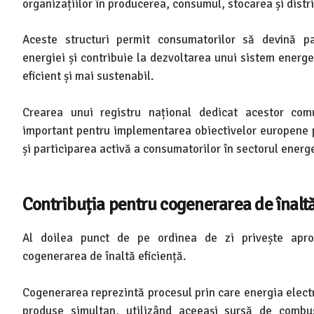
organizațiilor în producerea, consumul, stocarea și distri
Aceste structuri permit consumatorilor să devină par
energiei și contribuie la dezvoltarea unui sistem energe
eficient și mai sustenabil.
Crearea unui registru național dedicat acestor com
important pentru implementarea obiectivelor europene p
și participarea activă a consumatorilor în sectorul energe
Contribuția pentru cogenerarea de înaltă
Al doilea punct de pe ordinea de zi privește aprob
cogenerarea de înaltă eficiență.
Cogenerarea reprezintă procesul prin care energia electr
produse simultan, utilizând aceeași sursă de combu