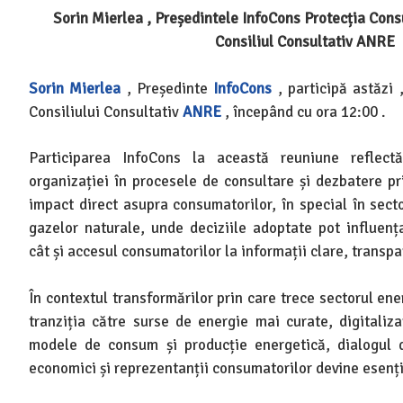
Sorin Mierlea , Președintele InfoCons Protecția Consu
Consiliul Consultativ ANRE
Sorin Mierlea
, Președinte
InfoCons
, participă astăzi 
Consiliului Consultativ
ANRE
, începând cu ora 12:00 .
Participarea InfoCons la această reuniune reflect
organizației în procesele de consultare și dezbatere p
impact direct asupra consumatorilor, în special în secto
gazelor naturale, unde deciziile adoptate pot influența 
cât și accesul consumatorilor la informații clare, transpa
În contextul transformărilor prin care trece sectorul en
tranziția către surse de energie mai curate, digitaliz
modele de consum și producție energetică, dialogul di
economici și reprezentanții consumatorilor devine esenți