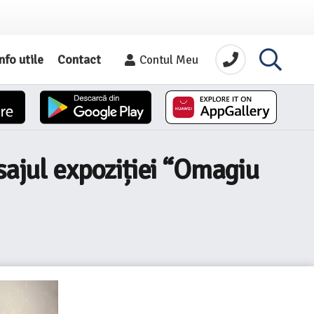
nfo utile
Contact
Contul Meu
sajul expoziției “Omagiu