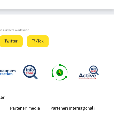
one numbers worldwide.
Twitter
TikTok
lor
Parteneri media
Parteneri Internaționali