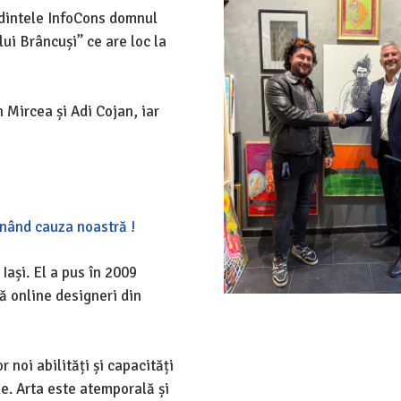
edintele InfoCons domnul
ui Brâncuși” ce are loc la
n Mircea și Adi Cojan, iar
inând cauza noastră !
Iași. El a pus în 2009
 online designeri din
 noi abilități și capacități
e. Arta este atemporală și