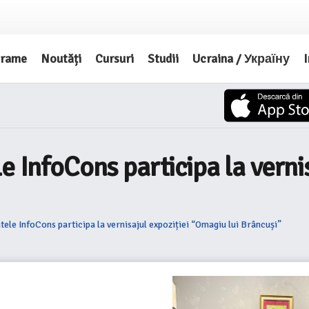
grame
Noutăți
Cursuri
Studii
Ucraina / Україну
I
e InfoCons participa la verni
ele InfoCons participa la vernisajul expoziției “Omagiu lui Brâncuși”