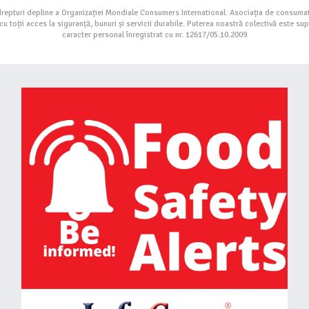
drepturi depline a Organizației Mondiale Consumers International. Asociația de consumat
toții acces la siguranță, bunuri și servicii durabile. Puterea noastră colectivă este su
caracter personal înregistrat cu nr. 12617/05.10.2009