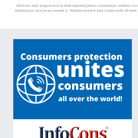
InfoCons este singura voce la nivel național pentru consumatori, membru cu 
misiunea pe care ne-am asumat-o. Viziunea noastră este o lume unde să avem cu 