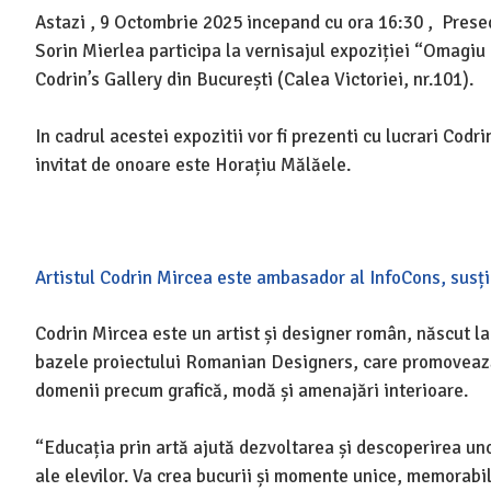
Astazi , 9 Octombrie 2025 incepand cu ora 16:30 , Pres
Sorin Mierlea participa la
vernisajul expoziției “Omagiu l
Codrin’s Gallery din București (Calea Victoriei, nr.101).
In cadrul acestei expozitii
vor fi prezenti cu lucrari Codri
invitat de onoare este Horațiu Mălăele.
Artistul Codrin Mircea este ambasador al InfoCons, susț
Codrin Mircea este un artist și designer român, născut la 
bazele proiectului Romanian Designers, care promovează
domenii precum grafică, modă și amenajări interioare.
“Educația prin artă ajută dezvoltarea și descoperirea unor
ale elevilor. Va crea bucurii și momente unice, memorabil