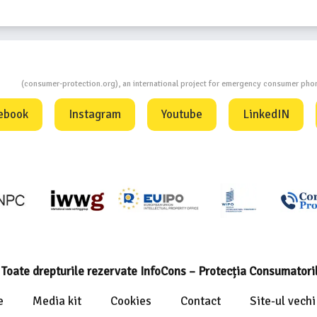
ion
(consumer-protection.org), an international project for emergency consumer ph
ebook
Instagram
Youtube
LinkedIN
Toate drepturile rezervate InfoCons – Protecția Consumatori
e
Media kit
Cookies
Contact
Site-ul vechi