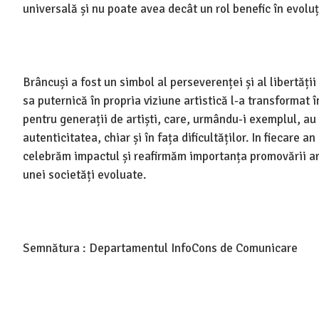
universală și nu poate avea decât un rol benefic în evoluți
Brâncuși a fost un simbol al perseverenței și al libertăți
sa puternică în propria viziune artistică l-a transformat î
pentru generații de artiști, care, urmându-i exemplul, au
autenticitatea, chiar și în fața dificultăților. In fiecare an
celebrăm impactul și reafirmăm importanța promovării artei
unei societăți evoluate.
Semnătura : Departamentul InfoCons de Comunicare