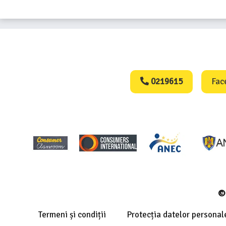
Consumers Protect
0219615
Fac
© 
Termeni și condiții
Protecția datelor personal