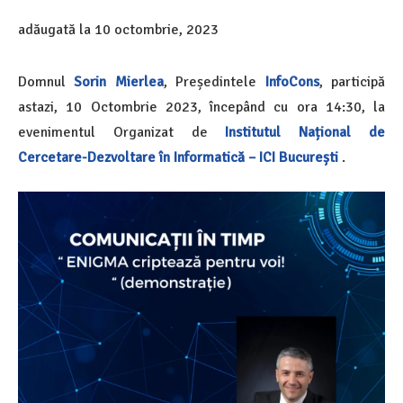
adăugată la
10 octombrie, 2023
Domnul
Sorin Mierlea
, Președintele
InfoCons
, participă
astazi, 10 Octombrie 2023, începând cu ora 14:30, la
evenimentul Organizat de
Institutul Național de
Cercetare-Dezvoltare în Informatică – ICI București
.