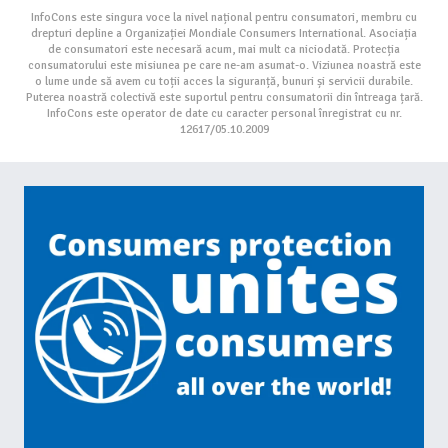
InfoCons este singura voce la nivel național pentru consumatori, membru cu
drepturi depline a Organizației Mondiale Consumers International. Asociația
de consumatori este necesară acum, mai mult ca niciodată. Protecția
consumatorului este misiunea pe care ne-am asumat-o. Viziunea noastră este
o lume unde să avem cu toții acces la siguranță, bunuri și servicii durabile.
Puterea noastră colectivă este suportul pentru consumatorii din întreaga țară.
InfoCons este operator de date cu caracter personal înregistrat cu nr.
12617/05.10.2009