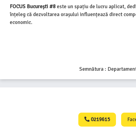
FOCUS București #8
este un spațiu de lucru aplicat, ded
înțeleg că dezvoltarea orașului influențează direct comp
economic.
Semnătura : Departament
Consumers Protect
0219615
Fac