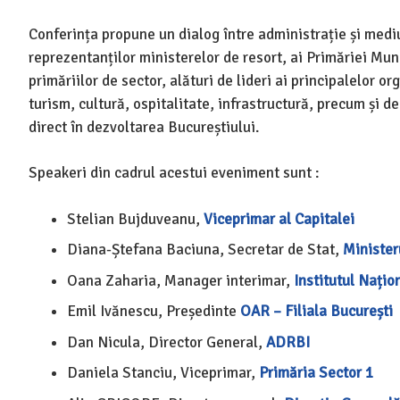
Conferința propune un dialog între administrație și mediu
reprezentanților ministerelor de resort, ai Primăriei Muni
primăriilor de sector, alături de lideri ai principalelor or
turism, cultură, ospitalitate, infrastructură, precum și d
direct în dezvoltarea Bucureștiului.
Speakeri din cadrul acestui eveniment sunt :
Stelian Bujduveanu,
Viceprimar al Capitalei
Diana-Ștefana Baciuna, Secretar de Stat,
Ministeru
Oana Zaharia, Manager interimar,
Institutul Națio
Emil Ivănescu, Președinte
OAR – Filiala București
Dan Nicula, Director General,
ADRBI
Daniela Stanciu, Viceprimar,
Primăria Sector 1