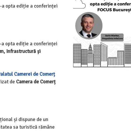
-a opta ediție a conferinței
-a opta ediție a conferinței
m, Infrastructură și
alatul Camerei de Comerț
nizat de
Camera de Comerț
țional și dispune de un
vitatea sa turistică rămâne