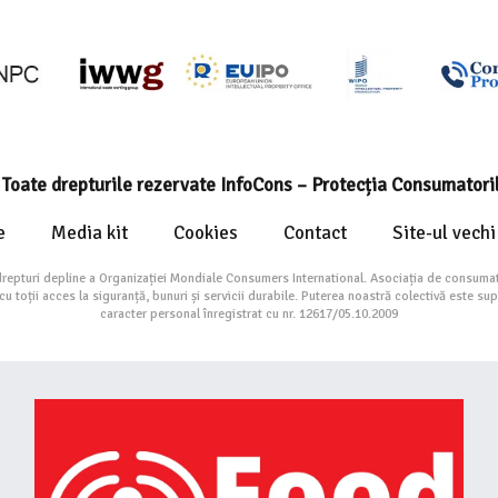
Toate drepturile rezervate InfoCons – Protecția Consumatori
e
Media kit
Cookies
Contact
Site-ul vechi
drepturi depline a Organizației Mondiale Consumers International. Asociația de consumat
toții acces la siguranță, bunuri și servicii durabile. Puterea noastră colectivă este su
caracter personal înregistrat cu nr. 12617/05.10.2009