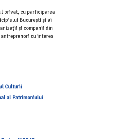
l privat, cu participarea
cipiului București și ai
ganizații și companii din
e antreprenori cu interes
l Culturii
nal al Patrimoniului