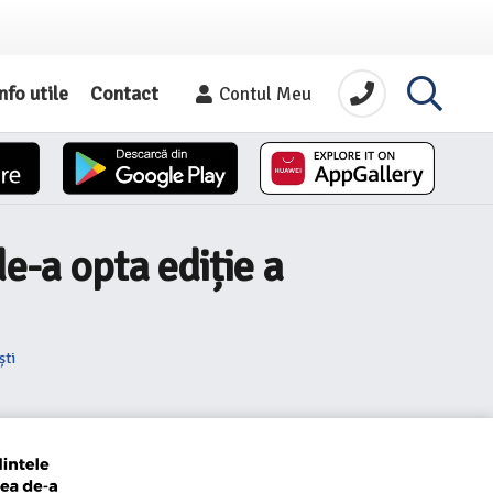
nfo utile
Contact
Contul Meu
e-a opta ediție a
ști