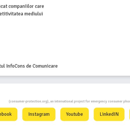
icat companiilor care
etitivitatea mediului
ul InfoCons de Comunicare
ion
(consumer-protection.org), an international project for emergency consumer ph
ebook
Instagram
Youtube
LinkedIN