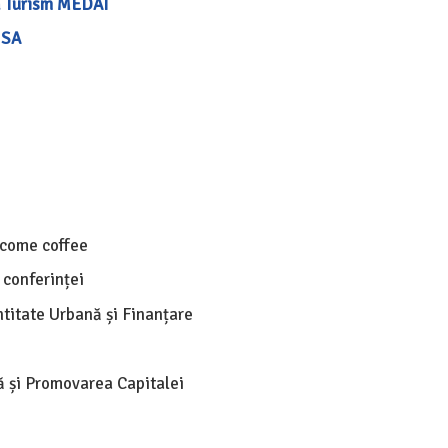
ă Turism MEDAT
 SA
lcome coffee
conferinței
titate Urbană și Finanțare
ă și Promovarea Capitalei