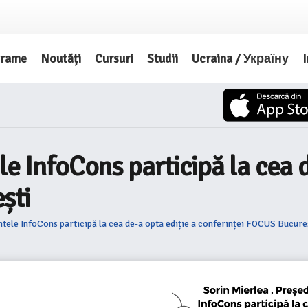
grame
Noutăți
Cursuri
Studii
Ucraina / Україну
I
le InfoCons participă la cea d
ști
ntele InfoCons participă la cea de-a opta ediție a conferinței FOCUS Bucure