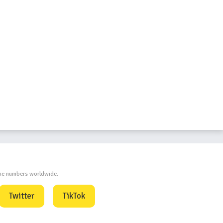
one numbers worldwide.
Twitter
TikTok