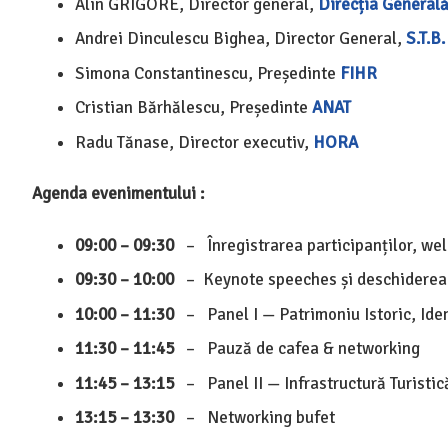
Alin GRIGORE, Director general,
Direcția General
Andrei Dinculescu Bighea, Director General,
S.T.B.
Simona Constantinescu, Președinte
FIHR
Cristian Bărhălescu, Președinte
ANAT
Radu Tănase, Director executiv,
HORA
Agenda evenimentului :
09:00 – 09:30
– Înregistrarea participanților, we
09:30 – 10:00
– Keynote speeches și deschiderea 
10:00 – 11:30
– Panel I — Patrimoniu Istoric, Iden
11:30 – 11:45
– Pauză de cafea & networking
11:45 – 13:15
– Panel II — Infrastructură Turistic
13:15 – 13:30
– Networking bufet