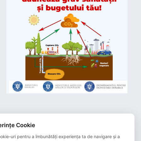
rințe Cookie
Plățile online efectuate pe acest site
sunt procesate de către Netopia Payments
okie-uri pentru a îmbunătăți experiența ta de navigare și a
și beneficiază de 3D-Secure.