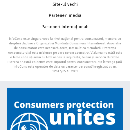
Site-ul vechi
Parteneri media
Parteneri Internaționali
InfoCons este singura voce la nivel național pentru consumatori, membru cu
drepturi depline a Organizației Mondiale Consumers International. Asociația
de consumatori este necesară acum, mai mult ca niciodată. Protecția
consumatorului este misiunea pe care ne-am asumat-o. Viziunea noastră este
o lume unde să avem cu toții acces la siguranță, bunuri și servicii durabile.
Puterea noastră colectivă este suportul pentru consumatorii din întreaga țară.
InfoCons este operator de date cu caracter personal înregistrat cu nr.
12617/05.10.2009