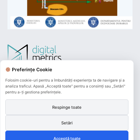
Preferințe Cookie
Folosim cookie-uri pentru a îmbunătăți experiența ta de navigare și a
analiza traficul. Apasă „Acceptă toate" pentru a consimți sau „Setări"
pentru a-ți gestiona preferințele.
Respinge toate
Plățile online efectuate pe acest site
sunt procesate de către Netopia Payments
Setări
și beneficiază de 3D-Secure.
Acceptă toate