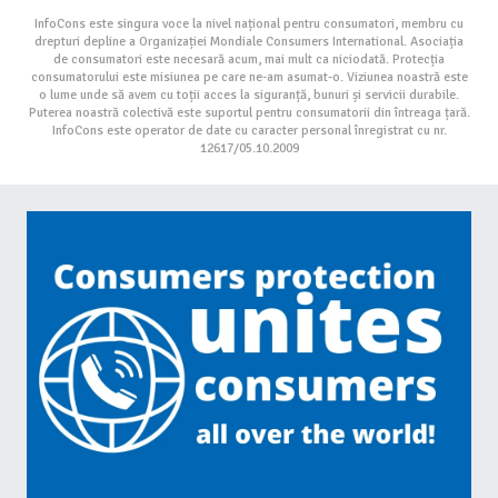
InfoCons este singura voce la nivel național pentru consumatori, membru cu
drepturi depline a Organizației Mondiale Consumers International. Asociația
de consumatori este necesară acum, mai mult ca niciodată. Protecția
consumatorului este misiunea pe care ne-am asumat-o. Viziunea noastră este
o lume unde să avem cu toții acces la siguranță, bunuri și servicii durabile.
Puterea noastră colectivă este suportul pentru consumatorii din întreaga țară.
InfoCons este operator de date cu caracter personal înregistrat cu nr.
12617/05.10.2009