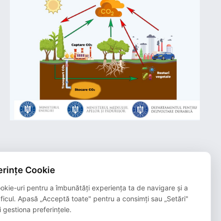
rințe Cookie
Plățile online efectuate pe acest site
sunt procesate de către Netopia Payments
okie-uri pentru a îmbunătăți experiența ta de navigare și a
și beneficiază de 3D-Secure.
aficul. Apasă „Acceptă toate" pentru a consimți sau „Setări"
i gestiona preferințele.