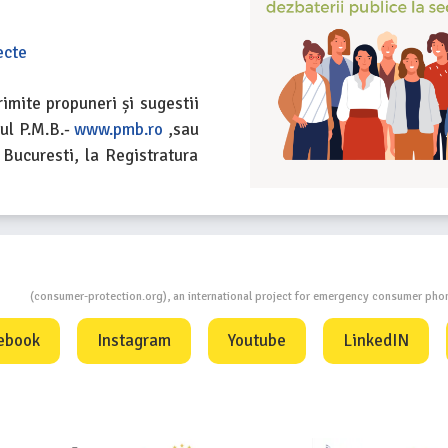
ecte
rimite propuneri și sugestii
ul P.M.B.-
www.pmb.ro
,sau
 Bucuresti, la Registratura
ion
(consumer-protection.org), an international project for emergency consumer ph
ebook
Instagram
Youtube
LinkedIN