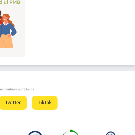
one numbers worldwide.
Twitter
TikTok