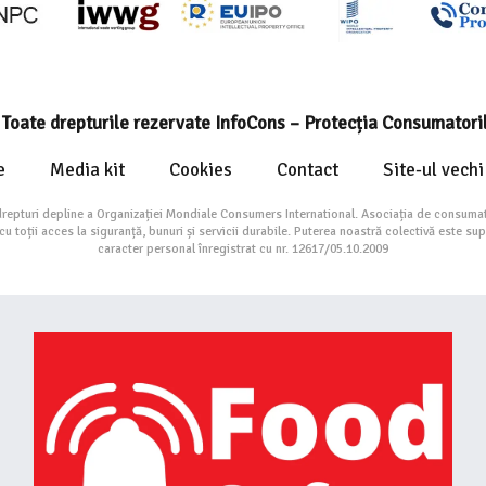
Toate drepturile rezervate InfoCons – Protecția Consumatori
e
Media kit
Cookies
Contact
Site-ul vechi
drepturi depline a Organizației Mondiale Consumers International. Asociația de consumat
toții acces la siguranță, bunuri și servicii durabile. Puterea noastră colectivă este su
caracter personal înregistrat cu nr. 12617/05.10.2009