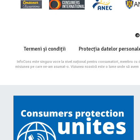
© 
Termeni și condiții
Protecția datelor personal
InfoCons este singura voce la nivel național pentru consumatori, membru cu 
misiunea pe care ne-am asumat-o. Viziunea noastră este o lume unde să avem cu 