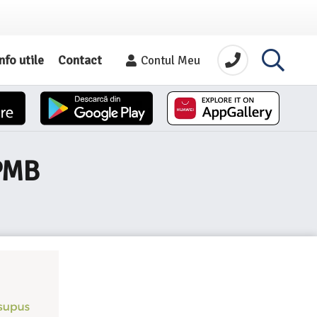
nfo utile
Contact
Contul Meu
 PMB