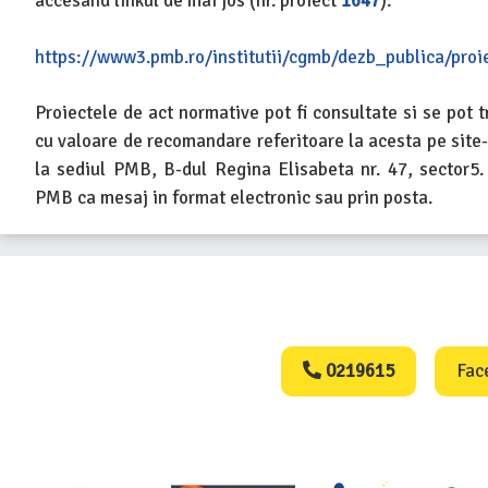
accesând linkul de mai jos (nr. proiect
1647
):
https://www3.pmb.ro/institutii/cgmb/dezb_publica/proi
Proiectele de act normative pot fi consultate si se pot t
cu valoare de recomandare referitoare la acesta pe site-
la sediul PMB, B-dul Regina Elisabeta nr. 47, sector5.
PMB ca mesaj in format electronic sau prin posta.
Consumers Protect
0219615
Fac