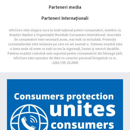
Parteneri media
Parteneri Internaționali
InfoCons este singura voce la nivel național pentru consumatori, membru cu
drepturi depline a Organizației Mondiale Consumers International. Asociația
de consumatori este necesară acum, mai mult ca niciodată. Protecția
consumatorului este misiunea pe care ne-am asumat-o. Viziunea noastră este
o lume unde să avem cu toții acces la siguranță, bunuri și servicii durabile.
Puterea noastră colectivă este suportul pentru consumatorii din întreaga țară.
InfoCons este operator de date cu caracter personal înregistrat cu nr.
12617/05.10.2009