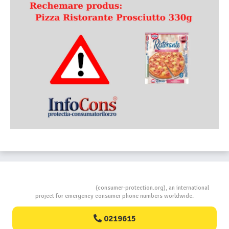
Consumers Protection
(consumer-protection.org), an international
project for emergency consumer phone numbers worldwide.
0219615