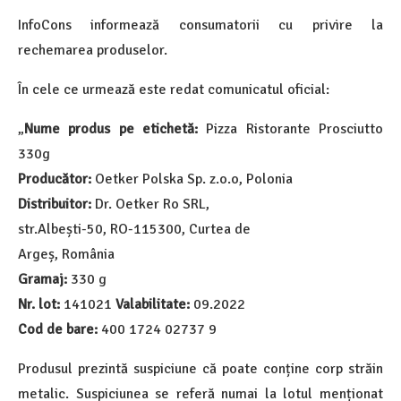
InfoCons informează consumatorii cu privire la
rechemarea produselor.
În cele ce urmează este redat comunicatul oficial:
„
Nume produs pe etichetă:
Pizza Ristorante Prosciutto
330g
Producător:
Oetker Polska Sp. z.o.o, Polonia
Distribuitor:
Dr. Oetker Ro SRL,
str.Albești-50, RO-115300, Curtea de
Argeș, România
Gramaj:
330 g
Nr. lot:
141021
Valabilitate:
09.2022
Cod de bare:
400 1724 02737 9
Produsul prezintă suspiciune că poate conține corp străin
metalic. Suspiciunea se referă numai la lotul menționat