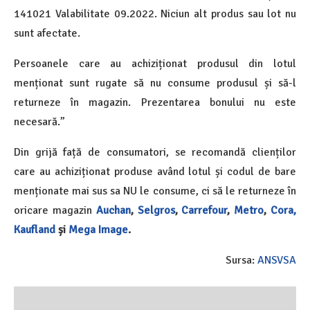
141021 Valabilitate 09.2022. Niciun alt produs sau lot nu
sunt afectate.
Persoanele care au achiziționat produsul din lotul
menționat sunt rugate să nu consume produsul și să-l
returneze în magazin. Prezentarea bonului nu este
necesară.”
Din grijă față de consumatori, se recomandă clienților
care au achiziționat produse având lotul și codul de bare
menționate mai sus sa NU le consume, ci să le returneze în
oricare magazin
Auchan
,
Selgros
,
Carrefour
,
Metro
,
Cora,
Kaufland
și
Mega Image
.
Sursa:
ANSVSA