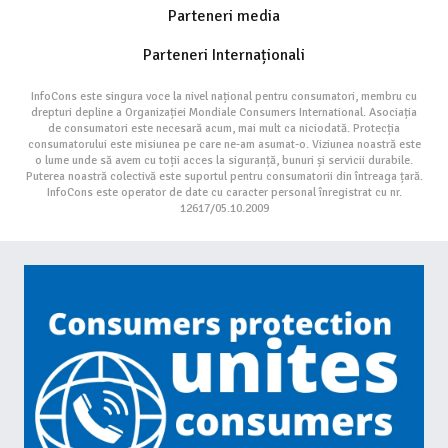
Parteneri media
Parteneri Internaționali
InfoCons este singura voce la nivel național pentru consumatori, membru cu
drepturi depline a Organizației Mondiale Consumers International. Asociația
de consumatori este necesară acum, mai mult ca niciodată. Protecția
consumatorului este misiunea pe care ne-am asumat-o. Viziunea noastră este
o lume unde să avem cu toții acces la siguranță, bunuri și servicii durabile.
Puterea noastră colectivă este suportul pentru consumatorii din întreaga țară.
InfoCons este operator de date cu caracter personal înregistrat cu nr.
12617/05.10.2009