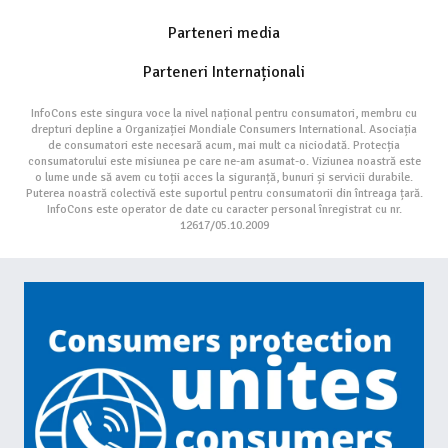
Parteneri media
Parteneri Internaționali
InfoCons este singura voce la nivel național pentru consumatori, membru cu
drepturi depline a Organizației Mondiale Consumers International. Asociația
de consumatori este necesară acum, mai mult ca niciodată. Protecția
consumatorului este misiunea pe care ne-am asumat-o. Viziunea noastră este
o lume unde să avem cu toții acces la siguranță, bunuri și servicii durabile.
Puterea noastră colectivă este suportul pentru consumatorii din întreaga țară.
InfoCons este operator de date cu caracter personal înregistrat cu nr.
12617/05.10.2009