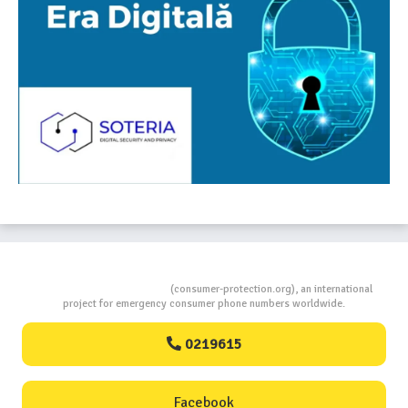
Consumers Protection
(consumer-protection.org), an international
project for emergency consumer phone numbers worldwide.
0219615
Facebook