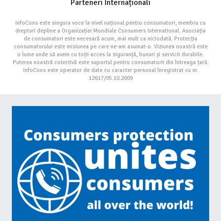
Parteneri Internaționali
InfoCons este singura voce la nivel național pentru consumatori, membru cu
drepturi depline a Organizației Mondiale Consumers International. Asociația
de consumatori este necesară acum, mai mult ca niciodată. Protecția
consumatorului este misiunea pe care ne-am asumat-o. Viziunea noastră este
o lume unde să avem cu toții acces la siguranță, bunuri și servicii durabile.
Puterea noastră colectivă este suportul pentru consumatorii din întreaga țară.
InfoCons este operator de date cu caracter personal înregistrat cu nr.
12617/05.10.2009