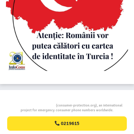
Consumers Protection
(consumer-protection.org), an international
project for emergency consumer phone numbers worldwide.
0219615