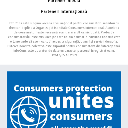
Parteneri media
Parteneri Internaționali
InfoCons este singura voce la nivel național pentru consumatori, membru cu
drepturi depline a Organizației Mondiale Consumers International. Asociația
de consumatori este necesară acum, mai mult ca niciodată. Protecția
consumatorului este misiunea pe care ne-am asumat-o. Viziunea noastră este
o lume unde să avem cu toții acces la siguranță, bunuri și servicii durabile.
Puterea noastră colectivă este suportul pentru consumatorii din întreaga țară.
InfoCons este operator de date cu caracter personal înregistrat cu nr.
12617/05.10.2009