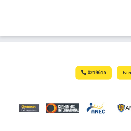
Consumers Protect
0219615
Fac