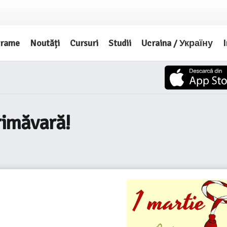
grame
Noutăți
Cursuri
Studii
Ucraina / Україну
I
primăvară!