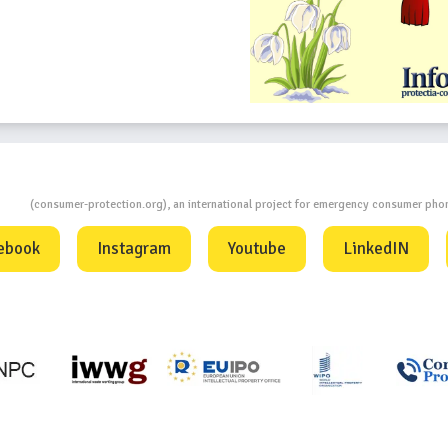
ion
(consumer-protection.org), an international project for emergency consumer ph
ebook
Instagram
Youtube
LinkedIN