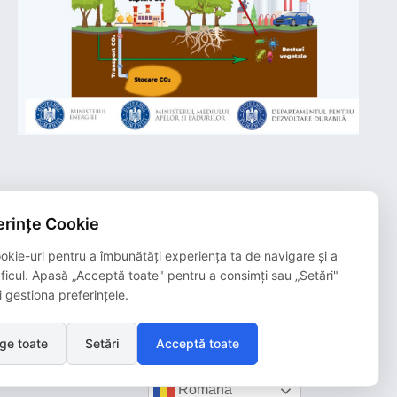
rințe Cookie
Plățile online efectuate pe acest site
sunt procesate de către Netopia Payments
okie-uri pentru a îmbunătăți experiența ta de navigare și a
și beneficiază de 3D-Secure.
aficul. Apasă „Acceptă toate" pentru a consimți sau „Setări"
i gestiona preferințele.
ge toate
Setări
Acceptă toate
Română