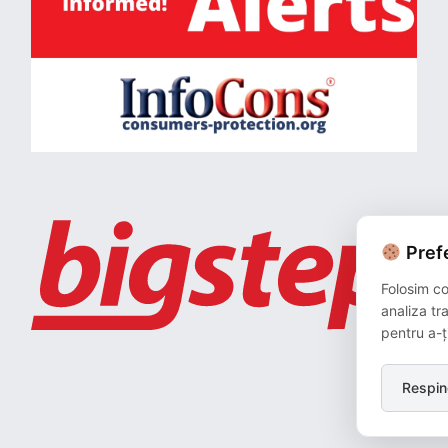
Prefe
Folosim co
analiza tr
pentru a-ț
Respin