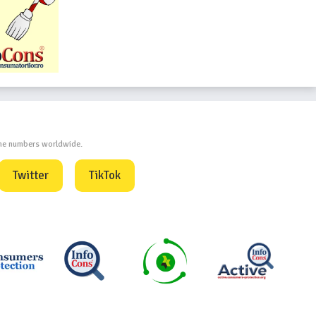
one numbers worldwide.
Twitter
TikTok