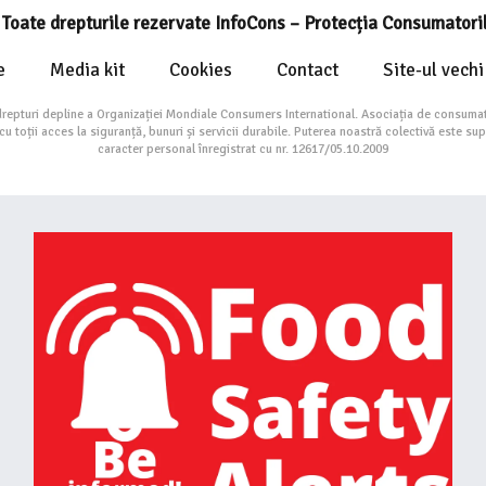
Toate drepturile rezervate InfoCons – Protecția Consumatori
e
Media kit
Cookies
Contact
Site-ul vechi
drepturi depline a Organizației Mondiale Consumers International. Asociația de consumat
toții acces la siguranță, bunuri și servicii durabile. Puterea noastră colectivă este su
caracter personal înregistrat cu nr. 12617/05.10.2009