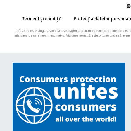
© 
Termeni și condiții
Protecția datelor personal
InfoCons este singura voce la nivel național pentru consumatori, membru cu 
misiunea pe care ne-am asumat-o. Viziunea noastră este o lume unde să avem cu 