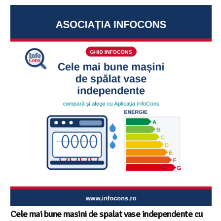
Ghid InfoCons – Cum sa alegi masina de spalat vase