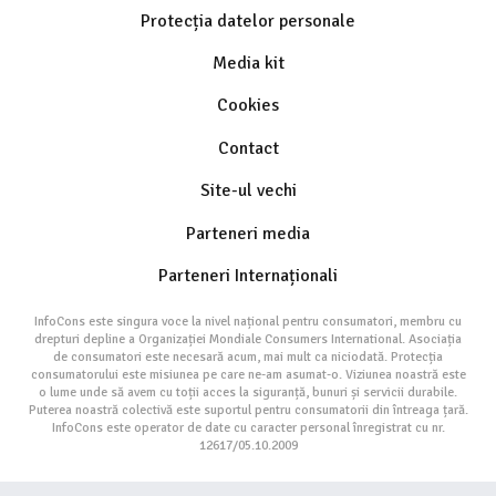
Protecția datelor personale
Media kit
Cookies
Contact
Site-ul vechi
Parteneri media
Parteneri Internaționali
InfoCons este singura voce la nivel național pentru consumatori, membru cu
drepturi depline a Organizației Mondiale Consumers International. Asociația
de consumatori este necesară acum, mai mult ca niciodată. Protecția
consumatorului este misiunea pe care ne-am asumat-o. Viziunea noastră este
o lume unde să avem cu toții acces la siguranță, bunuri și servicii durabile.
Puterea noastră colectivă este suportul pentru consumatorii din întreaga țară.
InfoCons este operator de date cu caracter personal înregistrat cu nr.
12617/05.10.2009