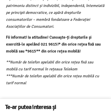
patrimoniu distinct și indivizibil, independentă, întemeiată
pe principii democratice, ce apără drepturile
consumatorilor – membră fondatoare a Federației
Asociațiilor de Consumatori.
Fii informat! Ia atitudine! Cunoaște-ți drepturile și
exercită-le apelând 021 9615!* din orice rețea fixă sau
mobilă sau *9615** din orice rețea mobilă!
**Număr de telefon apelabil din orice rețea fixă sau
mobilă cu tarif normal în rețeaua Telekom
***Număr de telefon apelabil din orice rețea mobilă cu
tarif normal
Te-ar putea interesa și