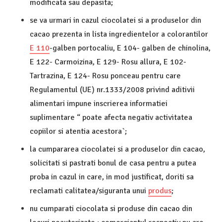
modificata sau depasita;
se va urmari in cazul ciocolatei si a produselor din
cacao prezenta in lista ingredientelor a colorantilor
E 110
-galben portocaliu, E 104- galben de chinolina,
E 122- Carmoizina, E 129- Rosu allura, E 102-
Tartrazina, E 124- Rosu ponceau pentru care
Regulamentul (UE) nr.1333/2008 privind aditivii
alimentari impune inscrierea informatiei
suplimentare “ poate afecta negativ activitatea
copiilor si atentia acestora`;
la cumpararea ciocolatei si a produselor din cacao,
solicitati si pastrati bonul de casa pentru a putea
proba in cazul in care, in mod justificat, doriti sa
reclamati calitatea/siguranta unui
produs
;
nu cumparati ciocolata si produse din cacao din