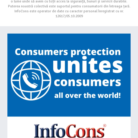
o lume unde să avem cu toții acces la siguranță, bunuri și servicii durabile.
Puterea noastră colectivă este suportul pentru consumatorii din întreaga țară.
InfoCons este operator de date cu caracter personal înregistrat cu nr.
12617/05.10.2009