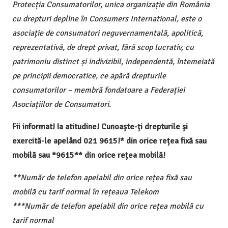
Protecția Consumatorilor, unica organizație din România
cu drepturi depline în Consumers International, este o
asociație de consumatori neguvernamentală, apolitică,
reprezentativă, de drept privat, fără scop lucrativ, cu
patrimoniu distinct și indivizibil, independentă, întemeiată
pe principii democratice, ce apără drepturile
consumatorilor – membră fondatoare a Federației
Asociațiilor de Consumatori.
Fii informat! Ia atitudine! Cunoaște-ți drepturile și
exercită-le apelând 021 9615!* din orice rețea fixă sau
mobilă sau *9615** din orice rețea mobilă!
**Număr de telefon apelabil din orice rețea fixă sau
mobilă cu tarif normal în rețeaua Telekom
***Număr de telefon apelabil din orice rețea mobilă cu
tarif normal