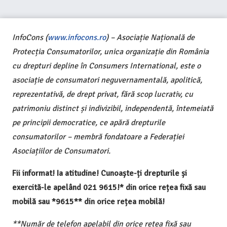
InfoCons (
www.infocons.ro
) – Asociație Națională de
Protecția Consumatorilor, unica organizație din România
cu drepturi depline în Consumers International, este o
asociație de consumatori neguvernamentală, apolitică,
reprezentativă, de drept privat, fără scop lucrativ, cu
patrimoniu distinct și indivizibil, independentă, întemeiată
pe principii democratice, ce apără drepturile
consumatorilor – membră fondatoare a Federației
Asociațiilor de Consumatori.
Fii informat! Ia atitudine! Cunoaște-ți drepturile și
exercită-le apelând 021 9615!* din orice rețea fixă sau
mobilă sau *9615** din orice rețea mobilă!
**Număr de telefon apelabil din orice rețea fixă sau