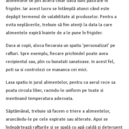
alimentele se pot altera chiar dacă sunt păstrate în
frigider. Iar acest lucru se întâmplă atunci când este
depăşit termenul de valabilitate al produselor. Pentru a
evita neplăcerile, trebuie să fim atenţi la data la care
alimentele expiră înainte de a le pune în frigider.
Daca ai copii, aloca fiecaruia un spatiu ‘personalizat’ pe
rafturi. Spre exemplu, fiecare prichindel poate avea
recipientul sau, plin cu bunatati sanatoase. In acest fel,
poti sa si controlezi ce mananca cei mici.
Lasa spatiu in jurul alimentelor, pentru ca aerul rece sa
poata circula liber, racindu-le uniform pe toate si
mentinand temperatura adecvata.
Săptămânal, trebuie să facem o triere a alimentelor,
aruncându-le pe cele expirate sau alterate. Apoi se
îndepărtează rafturile şi se spală cu apă caldă şi detergent