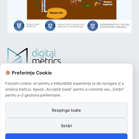
Preferințe Cookie
Folosim cookie-uri pentru a îmbunătăți experiența ta de navigare și a
analiza traficul. Apasă „Acceptă toate" pentru a consimți sau „Setări"
pentru a-ți gestiona preferințele.
Respinge toate
Plățile online efectuate pe acest site
sunt procesate de către Netopia Payments
Setări
și beneficiază de 3D-Secure.