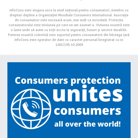
InfoCons este singura voce la nivel național pentru consumatori, membru cu
drepturi depline a Organizației Mondiale Consumers International. Asociația
de consumatori este necesară acum, mai mult ca niciodată. Protecția
consumatorului este misiunea pe care ne-am asumat-o. Viziunea noastră este
o lume unde să avem cu toții acces la siguranță, bunuri și servicii durabile.
Puterea noastră colectivă este suportul pentru consumatorii din întreaga țară.
InfoCons este operator de date cu caracter personal înregistrat cu nr.
12617/05.10.2009