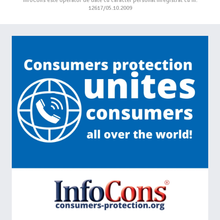
InfoCons este operator de date cu caracter personal înregistrat cu nr.
12617/05.10.2009