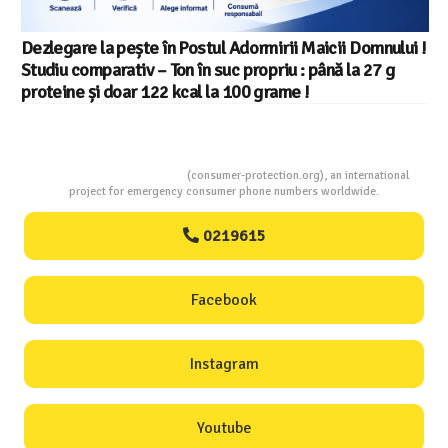
Salariul minim in Europa in 2026 – Romania pe locul 20
din 22 in UE
Consumers Protection
(consumer-protection.org), an international
project for emergency consumer phone numbers worldwide.
0219615
Facebook
Instagram
Youtube