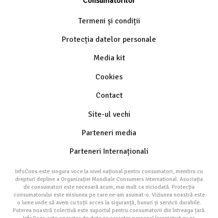
Consumatorilor
Termeni și condiții
Protecția datelor personale
Media kit
Cookies
Contact
Site-ul vechi
Parteneri media
Parteneri Internaționali
InfoCons este singura voce la nivel național pentru consumatori, membru cu
drepturi depline a Organizației Mondiale Consumers International. Asociația
de consumatori este necesară acum, mai mult ca niciodată. Protecția
consumatorului este misiunea pe care ne-am asumat-o. Viziunea noastră este
o lume unde să avem cu toții acces la siguranță, bunuri și servicii durabile.
Puterea noastră colectivă este suportul pentru consumatorii din întreaga țară.