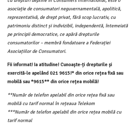
cu drepturi depline în Consumers International, este o
asociație de consumatori neguvernamentală, apolitică,
reprezentativă, de drept privat, fără scop lucrativ, cu
patrimoniu distinct și indivizibil, independentă, întemeiată
pe principii democratice, ce apără drepturile
consumatorilor – membră fondatoare a Federației
Asociațiilor de Consumatori.
Fii informat! Ia atitudine! Cunoaște-ți drepturile și
exercită-le apelând 021 9615!* din orice rețea fixă sau
mobilă sau *9615** din orice rețea mobilă!
**Număr de telefon apelabil din orice rețea fixă sau
mobilă cu tarif normal în rețeaua Telekom
***Număr de telefon apelabil din orice rețea mobilă cu
tarif normal