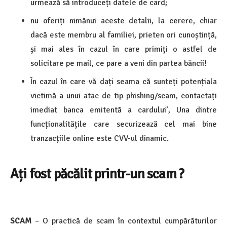
urmează să introduceți datele de card;
nu oferiți nimănui aceste detalii, la cerere, chiar
dacă este membru al familiei, prieten ori cunoștință,
și mai ales în cazul în care primiți o astfel de
solicitare pe mail, ce pare a veni din partea băncii!
În cazul în care vă dați seama că sunteți potențiala
victimă a unui atac de tip phishing/scam, contactați
imediat banca emitentă a cardului’, Una dintre
funcționalitățile care securizează cel mai bine
tranzacțiile online este CVV-ul dinamic.
Ați fost păcălit printr-un scam ?
SCAM
– O practică de scam în contextul cumpărăturilor