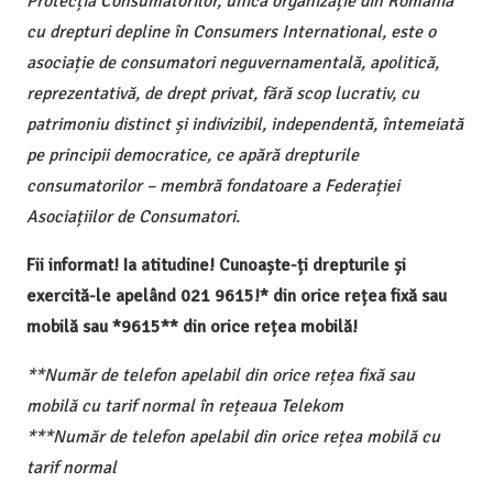
Protecția Consumatorilor, unica organizație din România
cu drepturi depline în Consumers International, este o
asociație de consumatori neguvernamentală, apolitică,
reprezentativă, de drept privat, fără scop lucrativ, cu
patrimoniu distinct și indivizibil, independentă, întemeiată
pe principii democratice, ce apără drepturile
consumatorilor – membră fondatoare a Federației
Asociațiilor de Consumatori.
Fii informat! Ia atitudine! Cunoaște-ți drepturile și
exercită-le apelând 021 9615!* din orice rețea fixă sau
mobilă sau *9615** din orice rețea mobilă!
**Număr de telefon apelabil din orice rețea fixă sau
mobilă cu tarif normal în rețeaua Telekom
***Număr de telefon apelabil din orice rețea mobilă cu
tarif normal