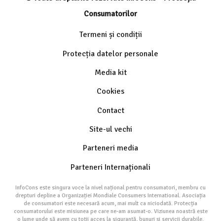
Consumatorilor
Termeni și condiții
Protecția datelor personale
Media kit
Cookies
Contact
Site-ul vechi
Parteneri media
Parteneri Internaționali
InfoCons este singura voce la nivel național pentru consumatori, membru cu
drepturi depline a Organizației Mondiale Consumers International. Asociația
de consumatori este necesară acum, mai mult ca niciodată. Protecția
consumatorului este misiunea pe care ne-am asumat-o. Viziunea noastră este
o lume unde să avem cu toții acces la siguranță, bunuri și servicii durabile.