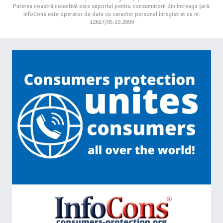
Puterea noastră colectivă este suportul pentru consumatorii din întreaga țară.
InfoCons este operator de date cu caracter personal înregistrat cu nr.
12617/05.10.2009