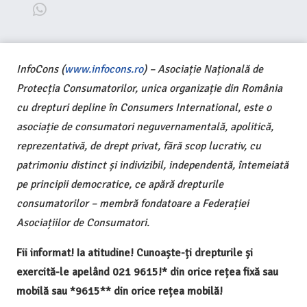
InfoCons (
www.infocons.ro
) – Asociație Națională de
Protecția Consumatorilor, unica organizație din România
cu drepturi depline în Consumers International, este o
asociație de consumatori neguvernamentală, apolitică,
reprezentativă, de drept privat, fără scop lucrativ, cu
patrimoniu distinct și indivizibil, independentă, întemeiată
pe principii democratice, ce apără drepturile
consumatorilor – membră fondatoare a Federației
Asociațiilor de Consumatori.
Fii informat! Ia atitudine! Cunoaște-ți drepturile și
exercită-le apelând 021 9615!* din orice rețea fixă sau
mobilă sau *9615** din orice rețea mobilă!