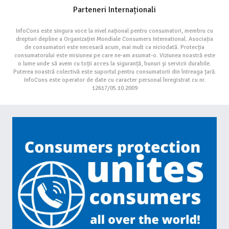
Parteneri Internaționali
InfoCons este singura voce la nivel național pentru consumatori, membru cu
drepturi depline a Organizației Mondiale Consumers International. Asociația
de consumatori este necesară acum, mai mult ca niciodată. Protecția
consumatorului este misiunea pe care ne-am asumat-o. Viziunea noastră este
o lume unde să avem cu toții acces la siguranță, bunuri și servicii durabile.
Puterea noastră colectivă este suportul pentru consumatorii din întreaga țară.
InfoCons este operator de date cu caracter personal înregistrat cu nr.
12617/05.10.2009